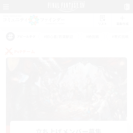
リスト
募集作成
#初心者/若葉歓迎
#絶挑戦
#零式挑戦
アピールタグ
PvPチーム
立ち上げメンバー募集