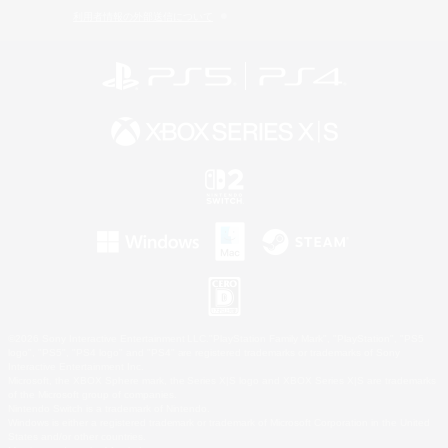
利用者情報の外部送信について
©2026 Sony Interactive Entertainment LLC."PlayStation Family Mark", "PlayStation", "PS5
logo", "PS5", "PS4 logo" and "PS4" are registered trademarks or trademarks of Sony
Interactive Entertainment Inc.
Microsoft, the XBOX Sphere mark, the Series X|S logo and XBOX Series X|S are trademarks
of the Microsoft group of companies.
Nintendo Switch is a trademark of Nintendo.
Windows is either a registered trademark or trademark of Microsoft Corporation in the United
States and/or other countries.