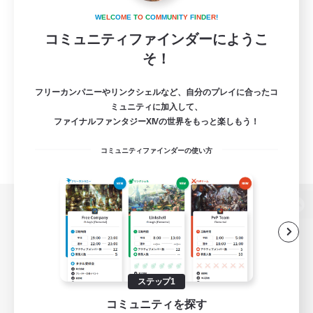
W
E
L
C
O
M
E
T
O
C
O
M
M
U
N
I
T
Y
F
I
N
D
E
R
!
コミュニティファインダーにようこ
そ！
フリーカンパニーやリンクシェルなど、自分のプレイに合ったコ
ミュニティに加入して、
ファイナルファンタジーXIVの世界をもっと楽しもう！
コミュニティファインダーの使い方
パソコン版へ
関連商品
e-STOREで購入
ステップ1
コミュニティを探す
ゲームダウンロード