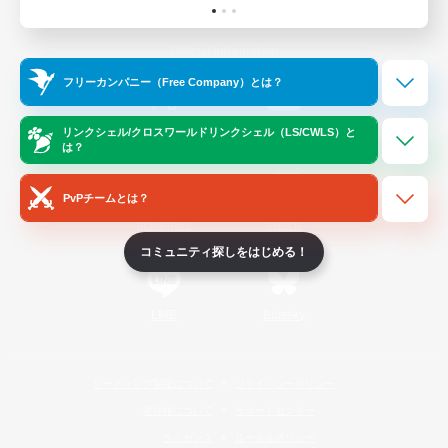
Official Information
フリーカンパニー（Free Company）とは？
/
X
News
YouTube
リンクシェル/クロスワールドリンクシェル（LS/CWLS）と
は？
PvPチームとは？
Instagram
Twitch
コミュニティ探しをはじめる！
LINE
Bluesky
レーティング制度について
プライバシーポリシー
著作権について
サポートセンター
ライセンス
ルール＆ポリシー