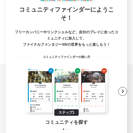
W
E
L
C
O
M
E
T
O
C
O
M
M
U
N
I
T
Y
F
I
N
D
E
R
!
コミュニティファインダーにようこ
そ！
フリーカンパニーやリンクシェルなど、自分のプレイに合ったコ
ミュニティに加入して、
ファイナルファンタジーXIVの世界をもっと楽しもう！
コミュニティファインダーの使い方
パソコン版へ
関連商品
e-STOREで購入
ステップ1
ゲームダウンロード
コミュニティを探す