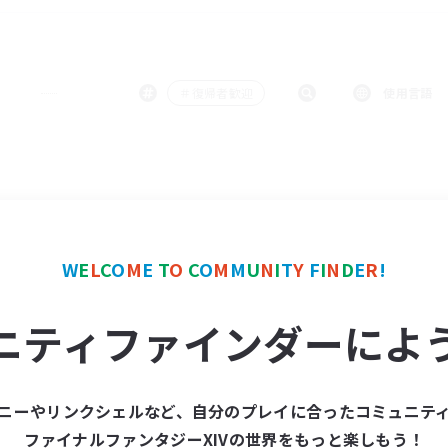
＃復帰者歓迎
使用言語
W
E
L
C
O
M
E
T
O
C
O
M
M
U
N
I
T
Y
F
I
N
D
E
R
!
ニティファインダーによ
ニーやリンクシェルなど、自分のプレイに合ったコミュニテ
ファイナルファンタジーXIVの世界をもっと楽しもう！