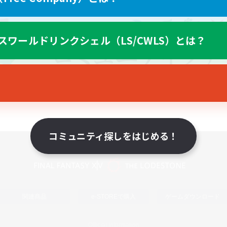
スワールドリンクシェル（LS/CWLS）とは？
コミュニティ探しをはじめる！
スマートフォン版へ
関連商品
e-STOREで購入
ゲームダウンロード
Official Information