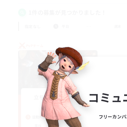
1件の募集が見つかりました！
指定なし
平日
週末
PvPチーム
コミュ
立ち上げメンバー募集
Gaia
フリーカンパ
活動時間
22:00
24:00
平日