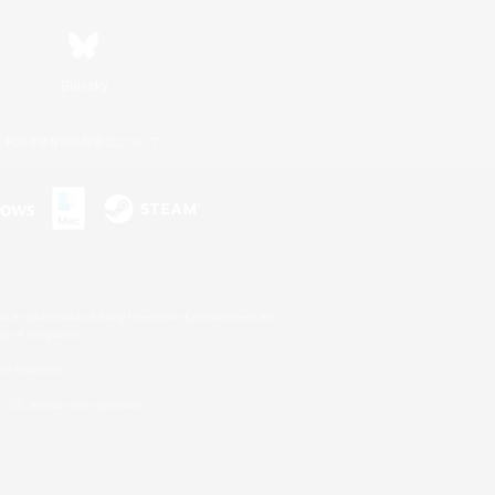
Bluesky
利用者情報の外部送信について
s or trademarks of Sony Interactive Entertainment Inc.
up of companies.
er countries.
U.S. and/or other countries.