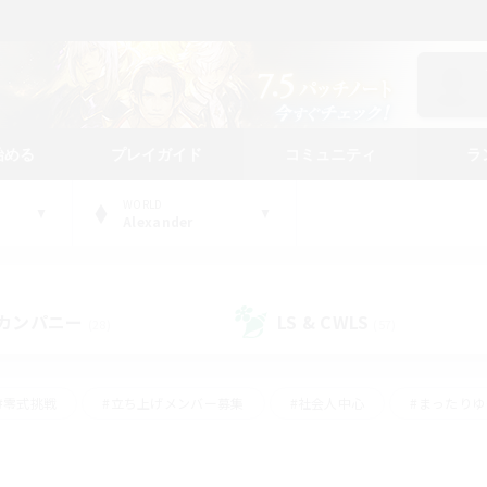
始める
プレイガイド
コミュニティ
ラ
WORLD
Alexander
カンパニー
LS & CWLS
(28)
(57)
#零式挑戦
#立ち上げメンバー募集
#社会人中心
#まったり
#体験歓迎
#クラフター中心
#ギャザラー中心
#ロー
ング
#演奏
#ミラプリ（ミラージュプリズム）
#クリア目指