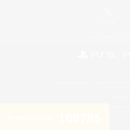
X
/
News
レーティング制度について
©2026 Sony Interactive Entertainment LLC."PlayStation
Microsoft, the 
Windows is e
©2026 Valve Corporation. St
100785
累計募集コミュニティ数