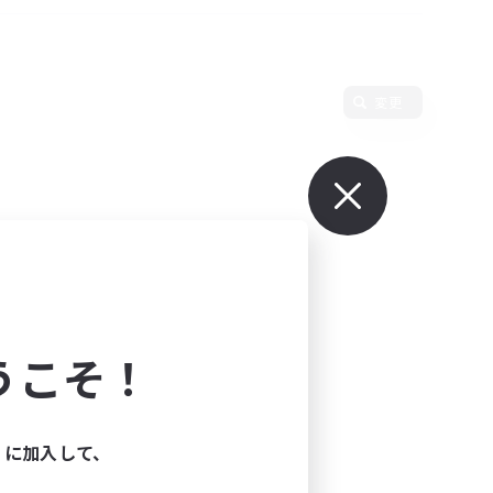
変更
うこそ！
ィに加入して、