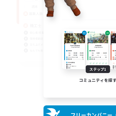
21:00
24:00
週末
5
募集人数
機工士
初心者/若葉歓迎
復帰者歓迎
立ち上げメンバー募集
なんでも楽しむ
JA
募集期間: 2026/09/02 まで
ステップ1
コミュニティを探
フリーカンパニー（F