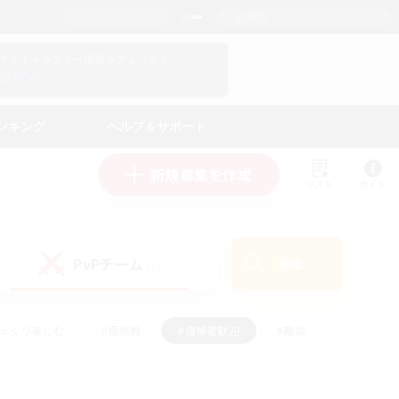
日本語
マイキャラクター情報をチェック！
ログイン
ンキング
ヘルプ＆サポート
新規募集を作成
リスト
ガイド
PvPチーム
検索
(1)
ゆっくり楽しむ
#極挑戦
#復帰者歓迎
#雑談
ルプレイ
#トレジャーハント
#レベリング
して頑張る
#プレイヤー主催イベント