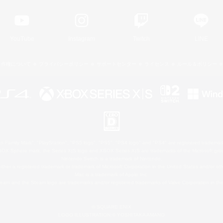
YouTube
Instagram
Twitch
LINE
著作権について
プライバシーポリシー
サポートセンター
ライセンス
ルール＆ポリシー
 Family Mark", "PlayStation", "PS5 logo", "PS5", "PS4 logo" and "PS4" are registered trademark
XBOX Sphere mark, the Series X|S logo and XBOX Series X|S are trademarks of the Microsoft gro
Nintendo Switch is a trademark of Nintendo.
ither a registered trademark or trademark of Microsoft Corporation in the United States and/or oth
Mac is a trademark of Apple Inc.
eam and the Steam logo are trademarks and/or registered trademarks of Valve Corporation in the 
© SQUARE ENIX
LOGO ILLUSTRATION:© YOSHITAKA AMANO