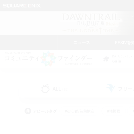
ニュース
FFXIVを
DATA CENTER
Gaia
ALL
フリー
(86)
アピールタグ
#初心者/若葉歓迎
#絶挑戦
#モブハント
#学生中心
#なんでも楽しむ
#スクリーンショット撮影
#ハウジ