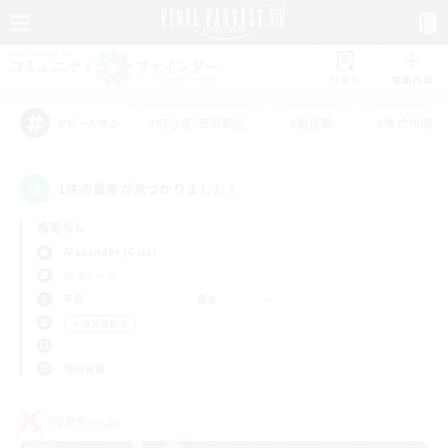
リスト
募集作成
#初心者/若葉歓迎
#絶挑戦
#零式挑戦
アピールタグ
1件の募集が見つかりました！
指定なし
Alexander (Gaia)
PvPチーム
平日
週末
＃復帰者歓迎
使用言語
PvPチーム