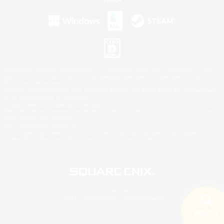
©2026 Sony Interactive Entertainment LLC."PlayStation Family Mark", "PlayStation", "PS5
logo", "PS5", "PS4 logo" and "PS4" are registered trademarks or trademarks of Sony
Interactive Entertainment Inc.
Microsoft, the XBOX Sphere mark, the Series X|S logo and XBOX Series X|S are trademarks
of the Microsoft group of companies.
Nintendo Switch is a trademark of Nintendo.
Windows is either a registered trademark or trademark of Microsoft Corporation in the United
States and/or other countries.
Mac is a trademark of Apple Inc.
©2026 Valve Corporation. Steam and the Steam logo are trademarks and/or registered
trademarks of Valve Corporation in the U.S. and/or other countries.
© SQUARE ENIX
LOGO ILLUSTRATION:© YOSHITAKA AMANO
検索する
1件