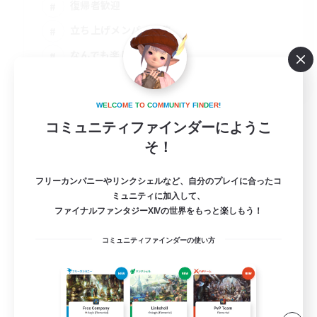
復帰者歓迎
立ち上げメンバー募集
なんでも楽しむ
JA
詳細を見る
W
E
L
C
O
M
E
T
O
C
O
M
M
U
N
I
T
Y
F
I
N
D
E
R
!
募集期間: 2026/09/02 まで
コミュニティファインダーにようこ
そ！
フリーカンパニーやリンクシェルなど、自分のプレイに合ったコ
ミュニティに加入して、
ファイナルファンタジーXIVの世界をもっと楽しもう！
コミュニティファインダーの使い方