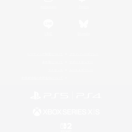
Instagram
Twitch
LINE
Bluesky
レーティング制度について
プライバシーポリシー
著作権について
サポートセンター
ライセンス
ルール＆ポリシー
利用者情報の外部送信について