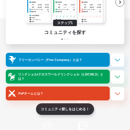
ステップ1
パソコン版へ
コミュニティを探す
関連商品
e-STOREで購入
フリーカンパニー（Free Company）とは？
ゲームダウンロード
リンクシェル/クロスワールドリンクシェル（LS/CWLS）と
は？
Official Information
PvPチームとは？
コミュニティ探しをはじめる！
/
X
News
YouTube