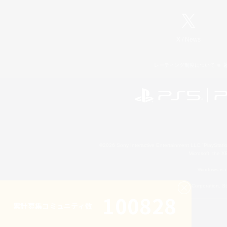
X
/
News
レーティング制度について
©2026 Sony Interactive Entertainment LLC."PlayStation
Microsoft, the 
Windows is e
©2026 Valve Corporation. St
100828
累計募集コミュニティ数