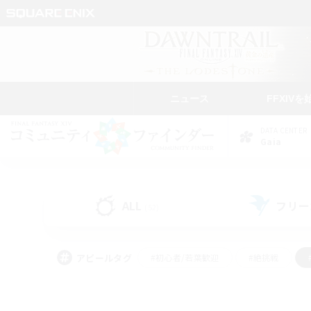
ニュース
FFXIVを
DATA CENTER
Gaia
ALL
フリー
(52)
アピールタグ
#初心者/若葉歓迎
#絶挑戦
#なんでも楽しむ
#学生中心
#モブハント
#レベリング
#クリア目指し