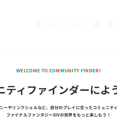
＃立ち上げメンバー募集
W
E
L
C
O
M
E
T
O
C
O
M
M
U
N
I
T
Y
F
I
N
D
E
R
!
ニティファインダーによ
ニーやリンクシェルなど、自分のプレイに合ったコミュニテ
ファイナルファンタジーXIVの世界をもっと楽しもう！