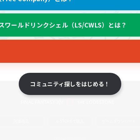
スワールドリンクシェル（LS/CWLS）とは？
コミュニティ探しをはじめる！
スマートフォン版へ
関連商品
e-STOREで購入
ゲームダウンロード
Official Information