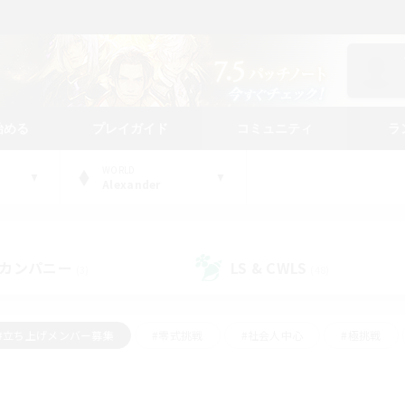
始める
プレイガイド
コミュニティ
ラ
WORLD
Alexander
カンパニー
LS & CWLS
(3)
(48)
#立ち上げメンバー募集
#零式挑戦
#社会人中心
#極挑戦
#体験歓迎
#ロールプレイ
#ギャザラー中心
#クラフター中
て頑張る
#スクリーンショット撮影
#ミラプリ（ミラージュプリズム