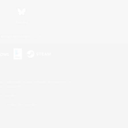
Bluesky
利用者情報の外部送信について
s or trademarks of Sony Interactive Entertainment Inc.
up of companies.
er countries.
U.S. and/or other countries.