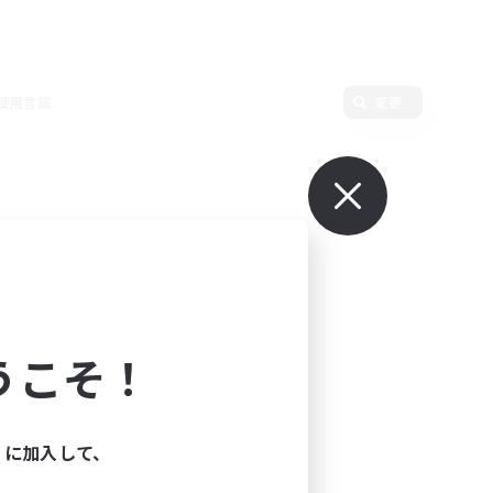
使用言語
変更
うこそ！
ィに加入して、