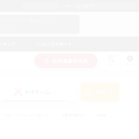
日本語
マイキャラクター情報をチェック！
ログイン
ンキング
ヘルプ＆サポート
新規募集を作成
リスト
ガイド
PvPチーム
検索
(1)
#まったりゆっくり楽しむ
#復帰者歓迎
#雑談
心
#演奏
#トレジャーハント
#ハウジング
）
#プレイヤー主催イベント