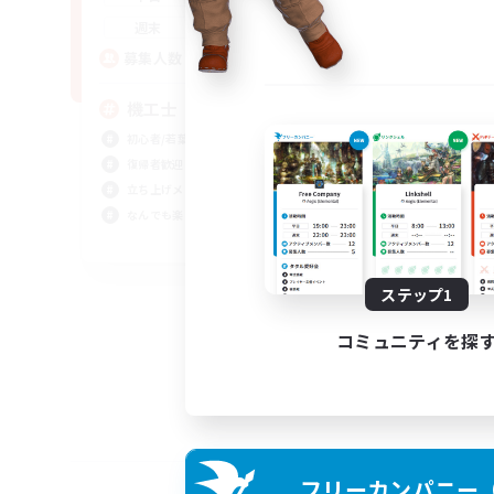
21:00
24:00
週末
5
募集人数
機工士
初心者/若葉歓迎
復帰者歓迎
立ち上げメンバー募集
なんでも楽しむ
JA
募集期間: 2026/09/02 まで
ステップ1
コミュニティを探
フリーカンパニー（F