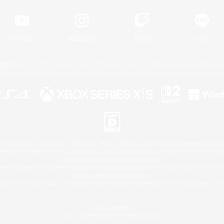
YouTube
Instagram
Twitch
LINE
著作権について
プライバシーポリシー
サポートセンター
ライセンス
ルール＆ポリシー
 Family Mark", "PlayStation", "PS5 logo", "PS5", "PS4 logo" and "PS4" are registered trademark
XBOX Sphere mark, the Series X|S logo and XBOX Series X|S are trademarks of the Microsoft gro
Nintendo Switch is a trademark of Nintendo.
ither a registered trademark or trademark of Microsoft Corporation in the United States and/or oth
Mac is a trademark of Apple Inc.
eam and the Steam logo are trademarks and/or registered trademarks of Valve Corporation in the 
© SQUARE ENIX
LOGO ILLUSTRATION:© YOSHITAKA AMANO