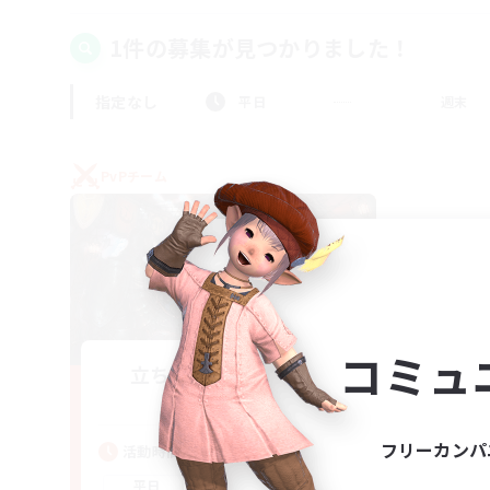
1件の募集が見つかりました！
指定なし
平日
週末
PvPチーム
コミュ
立ち上げメンバー募集
Gaia
フリーカンパ
活動時間
22:00
24:00
平日