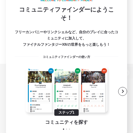
W
E
L
C
O
M
E
T
O
C
O
M
M
U
N
I
T
Y
F
I
N
D
E
R
!
コミュニティファインダーにようこ
そ！
フリーカンパニーやリンクシェルなど、自分のプレイに合ったコ
ミュニティに加入して、
ファイナルファンタジーXIVの世界をもっと楽しもう！
コミュニティファインダーの使い方
パソコン版へ
関連商品
e-STOREで購入
ステップ1
ゲームダウンロード
コミュニティを探す