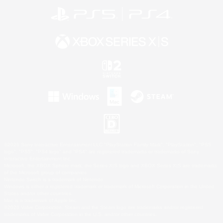
©2026 Sony Interactive Entertainment LLC."PlayStation Family Mark", "PlayStation", "PS5
logo", "PS5", "PS4 logo" and "PS4" are registered trademarks or trademarks of Sony
Interactive Entertainment Inc.
Microsoft, the XBOX Sphere mark, the Series X|S logo and XBOX Series X|S are trademarks
of the Microsoft group of companies.
Nintendo Switch is a trademark of Nintendo.
Windows is either a registered trademark or trademark of Microsoft Corporation in the United
States and/or other countries.
Mac is a trademark of Apple Inc.
©2026 Valve Corporation. Steam and the Steam logo are trademarks and/or registered
trademarks of Valve Corporation in the U.S. and/or other countries.