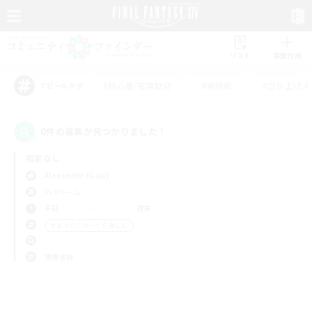
リスト
募集作成
#初心者/若葉歓迎
#絶挑戦
#立ち上げメ
アピールタグ
0件の募集が見つかりました！
指定なし
Alexander (Gaia)
PvPチーム
平日
週末
＃まったりゆっくり楽しむ
使用言語