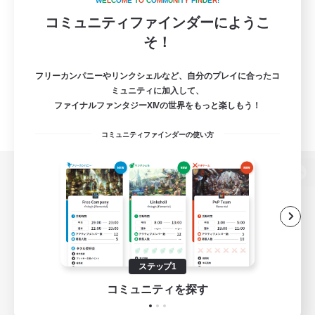
W
E
L
C
O
M
E
T
O
C
O
M
M
U
N
I
T
Y
F
I
N
D
E
R
!
コミュニティファインダーにようこ
そ！
フリーカンパニーやリンクシェルなど、自分のプレイに合ったコ
ミュニティに加入して、
ファイナルファンタジーXIVの世界をもっと楽しもう！
コミュニティファインダーの使い方
パソコン版へ
関連商品
e-STOREで購入
ステップ1
ゲームダウンロード
コミュニティを探す