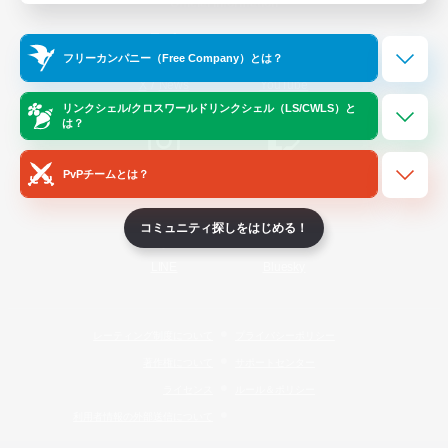
Official Information
フリーカンパニー（Free Company）とは？
/
X
News
YouTube
リンクシェル/クロスワールドリンクシェル（LS/CWLS）と
は？
PvPチームとは？
Instagram
Twitch
コミュニティ探しをはじめる！
LINE
Bluesky
レーティング制度について
プライバシーポリシー
著作権について
サポートセンター
ライセンス
ルール＆ポリシー
利用者情報の外部送信について