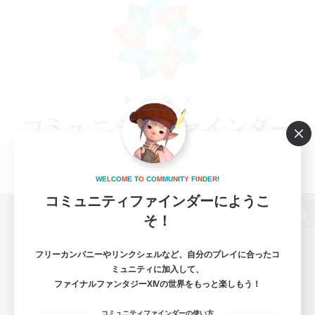
W
E
L
C
O
M
E
T
O
C
O
M
M
U
N
I
T
Y
F
I
N
D
E
R
!
コミュニティファインダーにようこ
そ！
パソコン版へ
フリーカンパニーやリンクシェルなど、自分のプレイに合ったコ
ミュニティに加入して、
ファイナルファンタジーXIVの世界をもっと楽しもう！
関連商品
e-STOREで購入
コミュニティファインダーの使い方