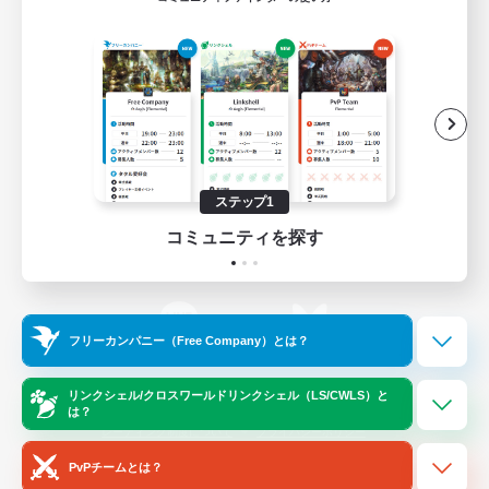
ゲームダウンロード
Official Information
/
X
News
YouTube
ステップ1
コミュニティを探す
Instagram
Twitch
フリーカンパニー（Free Company）とは？
LINE
Bluesky
リンクシェル/クロスワールドリンクシェル（LS/CWLS）と
は？
レーティング制度について
プライバシーポリシー
著作権について
サポートセンター
PvPチームとは？