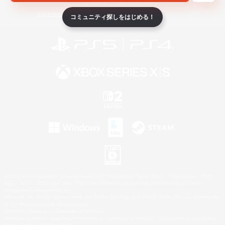
ライセンス
ルール＆ポリシー
利用者情報の外部送信について
コミュニティ探しをはじめる！
©2026 Sony Interactive Entertainment LLC."PlayStation Family Mark", "PlayStation", "PS5
logo", "PS5", "PS4 logo" and "PS4" are registered trademarks or trademarks of Sony
Interactive Entertainment Inc.
Microsoft, the XBOX Sphere mark, the Series X|S logo and XBOX Series X|S are trademarks
of the Microsoft group of companies.
Nintendo Switch is a trademark of Nintendo.
Windows is either a registered trademark or trademark of Microsoft Corporation in the United