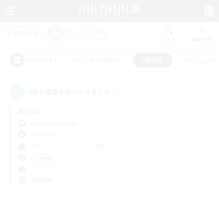
リスト
募集作成
#初心者/若葉歓迎
#絶挑戦
#立ち上げメ
アピールタグ
0件の募集が見つかりました！
指定なし
Alexander (Gaia)
PvPチーム
平日
週末
＃絶挑戦
使用言語