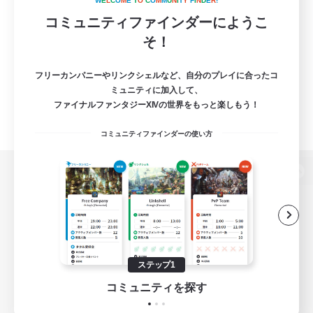
W
E
L
C
O
M
E
T
O
C
O
M
M
U
N
I
T
Y
F
I
N
D
E
R
!
コミュニティファインダーにようこ
そ！
フリーカンパニーやリンクシェルなど、自分のプレイに合ったコ
ミュニティに加入して、
ファイナルファンタジーXIVの世界をもっと楽しもう！
コミュニティファインダーの使い方
パソコン版へ
関連商品
e-STOREで購入
ステップ1
ゲームダウンロード
コミュニティを探す