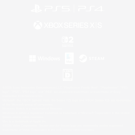
©2026 Sony Interactive Entertainment LLC."PlayStation Family Mark", "PlayStation", "PS5
logo", "PS5", "PS4 logo" and "PS4" are registered trademarks or trademarks of Sony
Interactive Entertainment Inc.
Microsoft, the XBOX Sphere mark, the Series X|S logo and XBOX Series X|S are trademarks
of the Microsoft group of companies.
Nintendo Switch is a trademark of Nintendo.
Windows is either a registered trademark or trademark of Microsoft Corporation in the United
States and/or other countries.
Mac is a trademark of Apple Inc.
©2026 Valve Corporation. Steam and the Steam logo are trademarks and/or registered
trademarks of Valve Corporation in the U.S. and/or other countries.