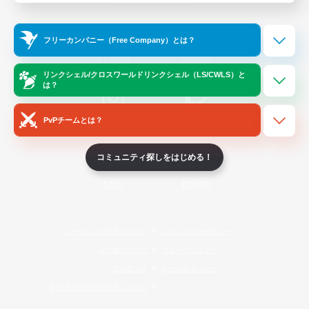
Official Information
フリーカンパニー（Free Company）とは？
/
X
News
YouTube
リンクシェル/クロスワールドリンクシェル（LS/CWLS）と
は？
PvPチームとは？
Instagram
Twitch
コミュニティ探しをはじめる！
LINE
Bluesky
レーティング制度について
プライバシーポリシー
著作権について
サポートセンター
ライセンス
ルール＆ポリシー
利用者情報の外部送信について