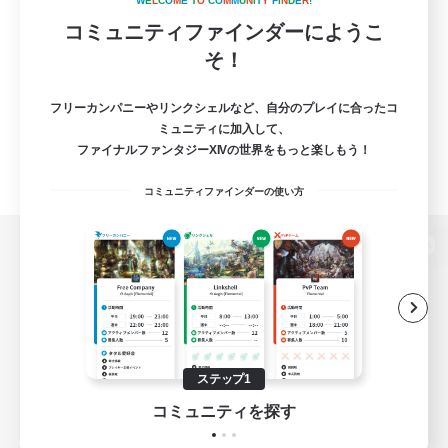
W
E
L
C
O
M
E
T
O
C
O
M
M
U
N
I
T
Y
F
I
N
D
E
R
!
コミュニティファインダーにようこ
そ！
フリーカンパニーやリンクシェルなど、自分のプレイに合ったコ
ミュニティに加入して、
ファイナルファンタジーXIVの世界をもっと楽しもう！
コミュニティファインダーの使い方
パソコン版へ
関連商品
e-STOREで購入
ステップ1
ゲームダウンロード
コミュニティを探す