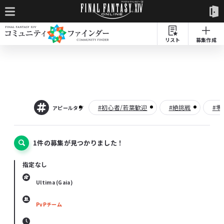
リスト
募集作成
#初心者/若葉歓迎
#絶挑戦
#零
アピールタグ
1件の募集が見つかりました！
指定なし
Ultima (Gaia)
PvPチーム