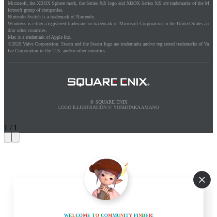
Microsoft, the XBOX Sphere mark, the Series X|S logo and XBOX Series X|S are trademarks of the M
icrosoft group of companies.
Nintendo Switch is a trademark of Nintendo.
Windows is either a registered trademark or trademark of Microsoft Corporation in the United States an
d/or other countries.
Mac is a trademark of Apple Inc.
©2026 Valve Corporation. Steam and the Steam logo are trademarks and/or registered trademarks of Va
lve Corporation in the U.S. and/or other countries.
© SQUARE ENIX
LOGO ILLUSTRATION:© YOSHITAKA AMANO
1
/
1
W
E
L
C
O
M
E
T
O
C
O
M
M
U
N
I
T
Y
F
I
N
D
E
R
!