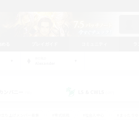
始める
プレイガイド
コミュニティ
ラ
WORLD
Alexander
カンパニー
LS & CWLS
(50)
(197)
#立ち上げメンバー募集
#零式挑戦
#社会人中心
#まったり
体験歓迎
#クラフター中心
#ロールプレイ
#ギャザラー中心
ージュプリズム）
#スクリーンショット撮影
#クリア目指して頑張る