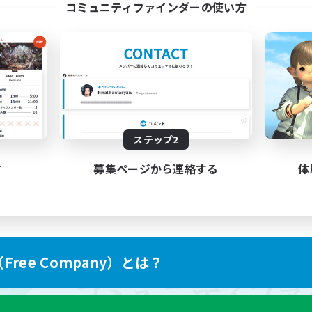
コミュニティファインダーの使い方
ステップ2
す
募集ページから連絡する
体
ree Company）とは？