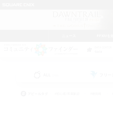
ニュース
FFXIVを
DATA CENTER
Gaia
ALL
フリー
(248)
アピールタグ
#初心者/若葉歓迎
#絶挑戦
#学生中心
#なんでも楽しむ
#モブハント
#
#演奏
#ミラプリ（ミラ