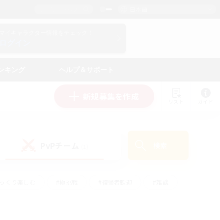
日本語
マイキャラクター情報をチェック！
ログイン
ンキング
ヘルプ＆サポート
新規募集を作成
リスト
ガイド
PvPチーム
検索
(1)
ゆっくり楽しむ
#極挑戦
#復帰者歓迎
#雑談
#ハウジング
#トレジャーハント
#レベリング
#プレイヤー主催イベント