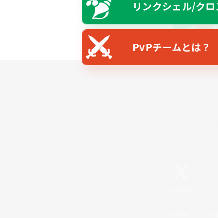
リンクシェル/クロ
PvPチームとは？
X
/
News
レーティング制度について