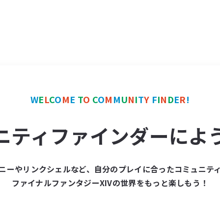
W
E
L
C
O
M
E
T
O
C
O
M
M
U
N
I
T
Y
F
I
N
D
E
R
!
ニティファインダーによ
ニーやリンクシェルなど、自分のプレイに合ったコミュニテ
ファイナルファンタジーXIVの世界をもっと楽しもう！