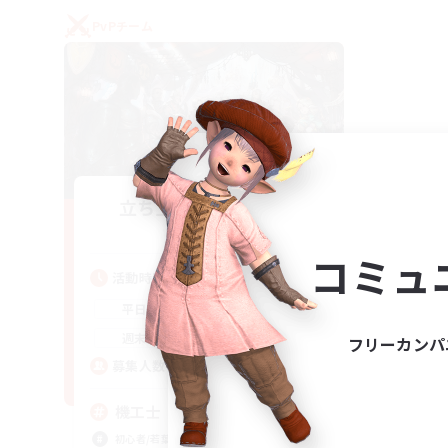
PvPチーム
立ち上げメンバー募集
Gaia
コミュ
活動時間
22:00
24:00
平日
21:00
24:00
週末
フリーカンパ
5
募集人数
機工士
初心者/若葉歓迎