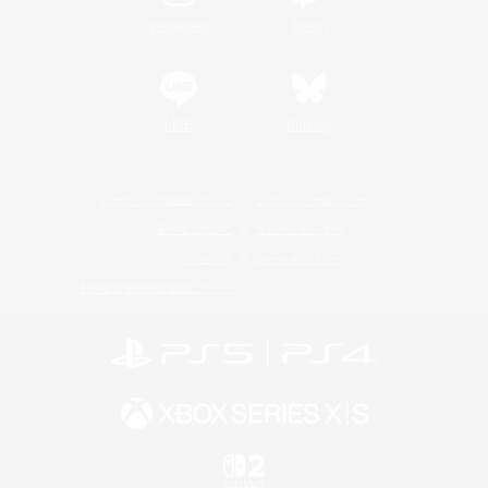
Instagram
Twitch
LINE
Bluesky
レーティング制度について
プライバシーポリシー
著作権について
サポートセンター
ライセンス
ルール＆ポリシー
利用者情報の外部送信について