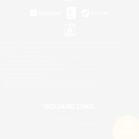
©2026 Sony Interactive Entertainment LLC."PlayStation Family Mark", "PlayStation", "PS5
logo", "PS5", "PS4 logo" and "PS4" are registered trademarks or trademarks of Sony
Interactive Entertainment Inc.
Microsoft, the XBOX Sphere mark, the Series X|S logo and XBOX Series X|S are trademarks
of the Microsoft group of companies.
Nintendo Switch is a trademark of Nintendo.
Windows is either a registered trademark or trademark of Microsoft Corporation in the United
States and/or other countries.
Mac is a trademark of Apple Inc.
©2026 Valve Corporation. Steam and the Steam logo are trademarks and/or registered
trademarks of Valve Corporation in the U.S. and/or other countries.
© SQUARE ENIX
LOGO ILLUSTRATION:© YOSHITAKA AMANO
検索する
1件