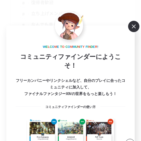
復帰者歓迎
立ち上げメンバー募集
なんでも楽しむ
JA
詳細を見る
W
E
L
C
O
M
E
T
O
C
O
M
M
U
N
I
T
Y
F
I
N
D
E
R
!
募集期間: 2026/09/02 まで
コミュニティファインダーにようこ
そ！
フリーカンパニーやリンクシェルなど、自分のプレイに合ったコ
ミュニティに加入して、
ファイナルファンタジーXIVの世界をもっと楽しもう！
コミュニティファインダーの使い方