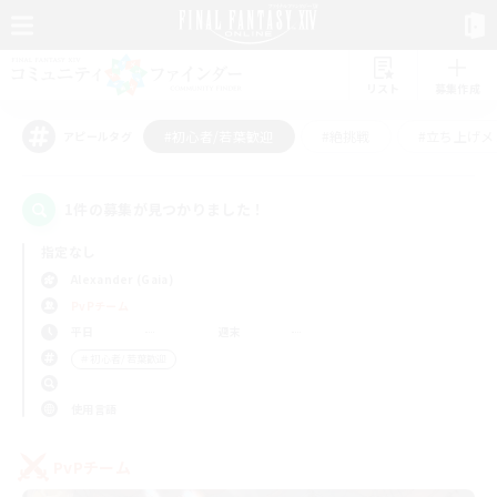
リスト
募集作成
#初心者/若葉歓迎
#絶挑戦
#立ち上げメ
アピールタグ
1件の募集が見つかりました！
指定なし
Alexander (Gaia)
PvPチーム
平日
週末
＃初心者/若葉歓迎
使用言語
PvPチーム