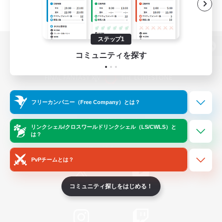
ステップ1
パソコン版へ
コミュニティを探す
関連商品
e-STOREで購入
フリーカンパニー（Free Company）とは？
ゲームダウンロード
リンクシェル/クロスワールドリンクシェル（LS/CWLS）と
は？
Official Information
PvPチームとは？
コミュニティ探しをはじめる！
/
X
News
YouTube