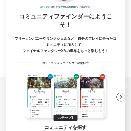
W
E
L
C
O
M
E
T
O
C
O
M
M
U
N
I
T
Y
F
I
N
D
E
R
!
コミュニティファインダーにようこ
そ！
フリーカンパニーやリンクシェルなど、自分のプレイに合ったコ
ミュニティに加入して、
ファイナルファンタジーXIVの世界をもっと楽しもう！
コミュニティファインダーの使い方
パソコン版へ
関連商品
e-STOREで購入
ステップ1
コミュニティを探す
ゲームダウンロード