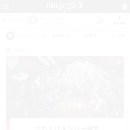
リスト
募集作成
#初心者/若葉歓迎
#絶挑戦
#零式挑戦
アピールタグ
PvPチーム
立ち上げメンバー募集