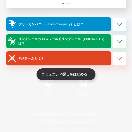
Official Information
フリーカンパニー（Free Company）とは？
/
X
News
YouTube
リンクシェル/クロスワールドリンクシェル（LS/CWLS）と
は？
PvPチームとは？
Instagram
Twitch
コミュニティ探しをはじめる！
LINE
Bluesky
レーティング制度について
プライバシーポリシー
著作権について
サポートセンター
ライセンス
ルール＆ポリシー