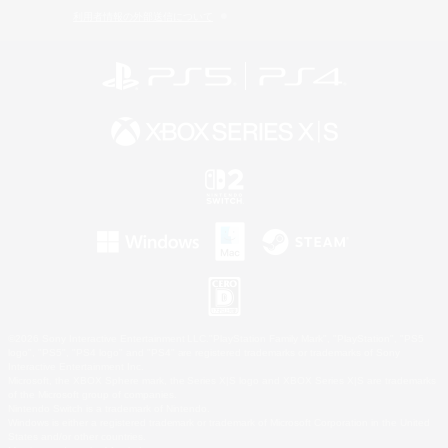
利用者情報の外部送信について
©2026 Sony Interactive Entertainment LLC."PlayStation Family Mark", "PlayStation", "PS5
logo", "PS5", "PS4 logo" and "PS4" are registered trademarks or trademarks of Sony
Interactive Entertainment Inc.
Microsoft, the XBOX Sphere mark, the Series X|S logo and XBOX Series X|S are trademarks
of the Microsoft group of companies.
Nintendo Switch is a trademark of Nintendo.
Windows is either a registered trademark or trademark of Microsoft Corporation in the United
States and/or other countries.