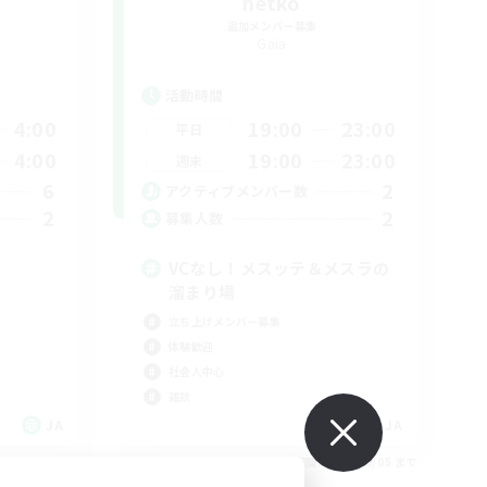
netko
追加メンバー募集
Gaia
活動時間
4:00
19:00
23:00
平日
4:00
19:00
23:00
週末
6
2
アクティブメンバー数
2
2
募集人数
VCなし！メスッテ＆メスラの
溜まり場
立ち上げメンバー募集
体験歓迎
社会人中心
雑談
JA
JA
26/09/05 まで
募集期間: 2026/09/05 まで