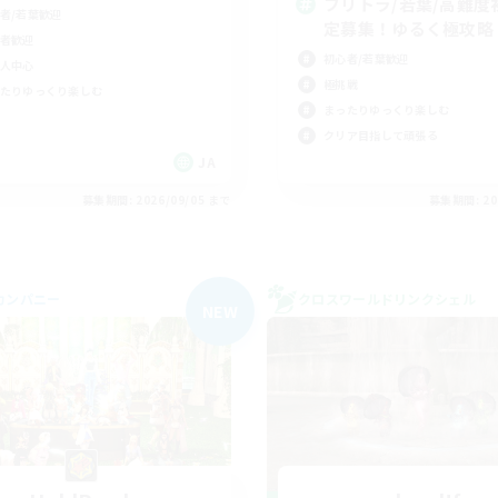
フリトラ/若葉/高難度
者/若葉歓迎
定募集！ゆるく極攻略
者歓迎
初心者/若葉歓迎
人中心
極挑戦
たりゆっくり楽しむ
まったりゆっくり楽しむ
クリア目指して頑張る
JA
募集期間: 2026/09/05 まで
募集期間: 20
カンパニー
クロスワールドリンクシェル
NEW