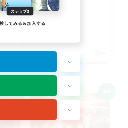
絶エデン
絶挑戦
ステップ3
ちしてい
立ち上げメンバー募集
クリア目指して頑張る
験してみる＆加入する
JA
JA
26/09/05 まで
募集期間: 2026/09/05 まで
クロスワールドリンクシェル
NEW
NEW