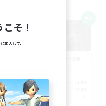
クロスワールドリンクシェル
NEW
NEW
うこそ！
ィに加入して、
n
立ち上げメンバー募集
Gaia
活動時間
21:00
24:00
平日
23:00
21:00
24:00
週末
23:00
6
募集人数
8
2