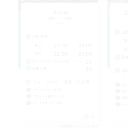
airuuu
追加メンバー募集
Gaia
活
活動時間
平
22:00
24:00
平日
週
21:00
23:00
週末
募
18
アクティブメンバー数
30
募集人数
3
レ
フォークタワー攻略 力の塔
立ち
クリア目指して頑張る
初心
プレイヤー主催イベント
復帰
立ち上げメンバー募集
なん
JA
募集期間: 2026/09/05 まで