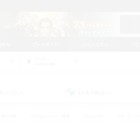
始める
プレイガイド
コミュニティ
ラ
WORLD
Alexander
カンパニー
LS & CWLS
(53)
(198)
#零式挑戦
#立ち上げメンバー募集
#社会人中心
#まったり
#体験歓迎
#クラフター中心
#ギャザラー中心
#ロー
ング
#演奏
#ミラプリ（ミラージュプリズム）
#クリア目指