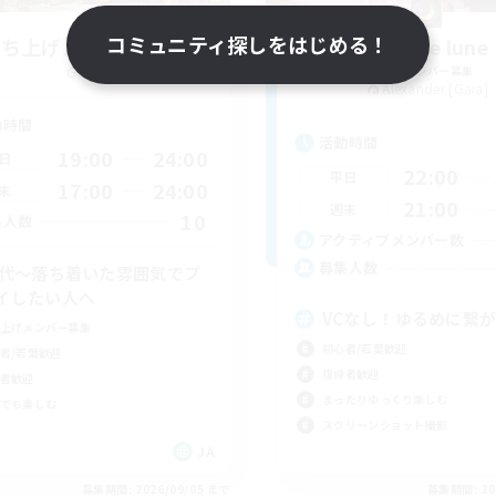
コミュニティ探しをはじめる！
立ち上げメンバー募集
clair de lune
Gaia
追加メンバー募集
Alexander [Gaia]
動時間
活動時間
19:00
24:00
日
22:00
平日
17:00
24:00
末
21:00
週末
10
集人数
アクティブメンバー数
募集人数
0代～落ち着いた雰囲気でプ
イしたい人へ
VCなし！ゆるめに繋
上げメンバー募集
初心者/若葉歓迎
者/若葉歓迎
復帰者歓迎
者歓迎
まったりゆっくり楽しむ
でも楽しむ
スクリーンショット撮影
JA
募集期間: 2026/09/05 まで
募集期間: 20