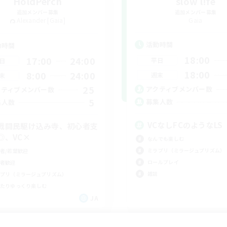
HoldPerch
slow l!fe
追加メンバー募集
追加メンバー募集
Alexander [Gaia]
Gaia
活動時間
動時間
18:00
17:00
24:00
平日
日
18:00
8:00
24:00
週末
末
25
アクティブメンバー数
クティブメンバー数
5
募集人数
集人数
VCなしFCのようなLS
戦闘民駆け込み寺、初心者支
◎、VC×
なんでも楽しむ
ミラプリ（ミラージュプリズム）
者/若葉歓迎
ロールプレイ
者歓迎
雑談
プリ（ミラージュプリズム）
たりゆっくり楽しむ
JA
募集期間: 2026/09/05 まで
募集期間: 20