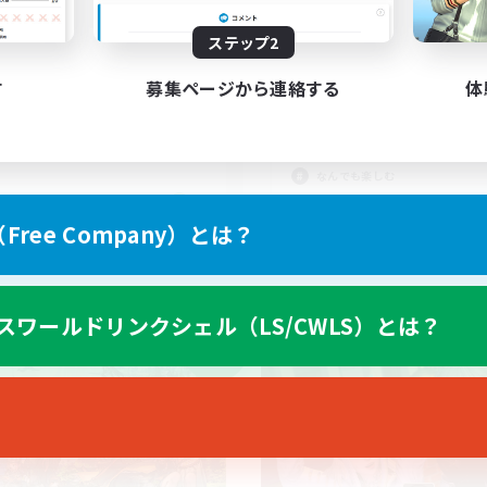
心者絶挑戦リンクシェル
上げメンバー募集
ステップ2
お話し好きな方をお待
者歓迎
ます(^｡^)
戦
す
募集ページから連絡する
体
まったりゆっくり楽しむ
挑戦
雑談
体験歓迎
なんでも楽しむ
JA
ree Company）とは？
募集期間: 2026/09/05 まで
募集期間: 20
スワールドリンクシェル（LS/CWLS）とは？
ワールドリンクシェル
フリーカンパニー
NEW