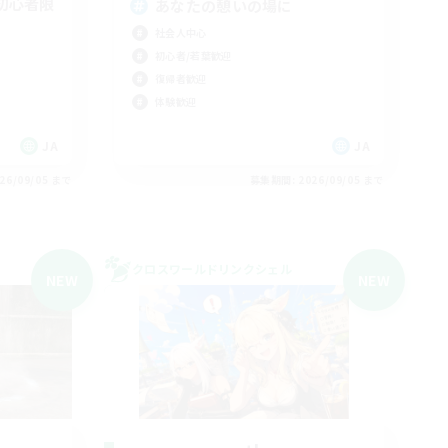
初心者限
あなたの憩いの場に
社会人中心
初心者/若葉歓迎
復帰者歓迎
体験歓迎
JA
JA
26/09/05 まで
募集期間: 2026/09/05 まで
クロスワールドリンクシェル
NEW
NEW