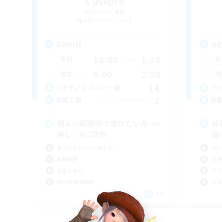
S'livupre
追加メンバー募集
Alexander [Gaia]
活動時間
活
10:00
1:00
平日
平
8:00
2:00
週末
週
14
アクティブメンバー数
ア
2
募集人数
募
程よい距離感で遊びたい方･vc
非
無し。8/2更新
援
まったりゆっくり楽しむ
初心
体験歓迎
復帰
社会人中心
ミラ
初心者/若葉歓迎
まっ
JA
募集期間: 2026/09/05 まで