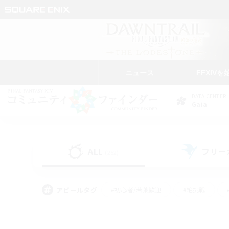
ニュース
FFXIVを
DATA CENTER
Gaia
ALL
フリー
(252)
アピールタグ
#初心者/若葉歓迎
#絶挑戦
#モブハント
#学生中心
#なんでも楽しむ
#スクリーンショット撮影
#ハウジ