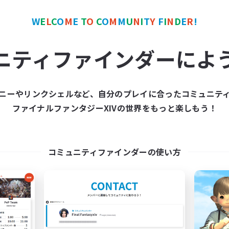
W
E
L
C
O
M
E
T
O
C
O
M
M
U
N
I
T
Y
F
I
N
D
E
R
!
ワールドリンクシェル
クロスワールドリンクシェル
ニティファインダーによ
ニーやリンクシェルなど、自分のプレイに合ったコミュニテ
ファイナルファンタジーXIVの世界をもっと楽しもう！
立ち上げメンバー募集
moon and su
Gaia
追加メンバー募集
Gaia
コミュニティファインダーの使い方
動時間
活動時間
23:00
1:00
日
0:00
平日
23:00
1:00
末
0:00
週末
50
集人数
アクティブメンバー数
募集人数