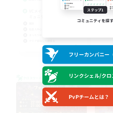
初
立ち
ステップ1
VCメイン ほどよい大人のコ
復帰
ミュニティ
絶挑
コミュニティを探
雑談
零式
社会人中心
まったりゆっくり楽しむ
クリア目指して頑張る
JA
フリーカンパニー（F
募集期間: 2026/09/05 まで
リンクシェル/クロ
クロスワールドリンクシェル
クロス
NEW
PvPチームとは？