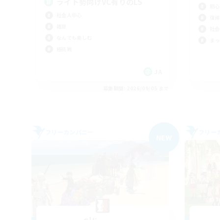
ライト勢向けVC有りのLS
初心
社会人中心
復帰
雑談
社会
なんでも楽しむ
まっ
極挑戦
JA
募集期間: 2026/09/05 まで
フリーカンパニー
フリー
NEW