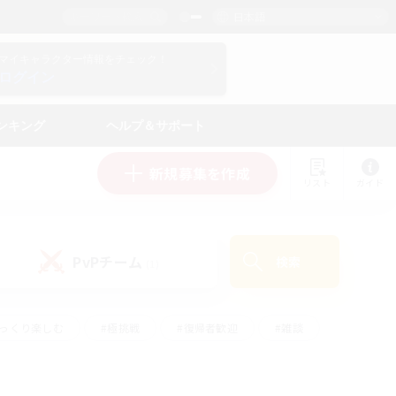
日本語
マイキャラクター情報をチェック！
ログイン
ンキング
ヘルプ＆サポート
新規募集を作成
リスト
ガイド
PvPチーム
検索
(1)
ゆっくり楽しむ
#極挑戦
#復帰者歓迎
#雑談
ルプレイ
#トレジャーハント
#レベリング
して頑張る
#プレイヤー主催イベント