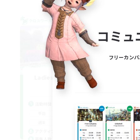
クロスワールドリンクシェル
クロス
NEW
コミュ
フリーカンパ
Ladies and Gentlemen
追加メンバー募集
Gaia
活
活動時間
平
22:00
2:00
平日
週
22:00
3:00
週末
募
2
アクティブメンバー数
4
募集人数