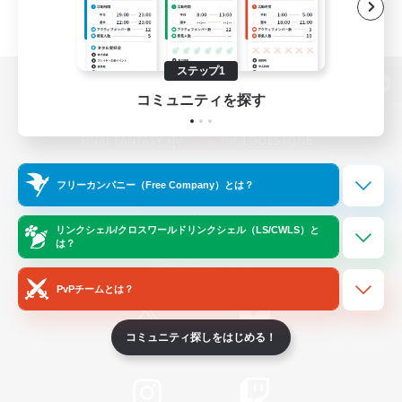
ステップ1
パソコン版へ
コミュニティを探す
関連商品
e-STOREで購入
フリーカンパニー（Free Company）とは？
ゲームダウンロード
リンクシェル/クロスワールドリンクシェル（LS/CWLS）と
は？
Official Information
PvPチームとは？
コミュニティ探しをはじめる！
/
X
News
YouTube