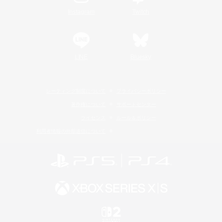
Instagram
Twitch
LINE
Bluesky
レーティング制度について
プライバシーポリシー
著作権について
サポートセンター
ライセンス
ルール＆ポリシー
利用者情報の外部送信について