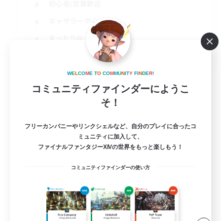
初心者/若葉歓迎
ギャザラー中心
まったりゆっくり楽しむ
JA
詳細を見る
W
E
L
C
O
M
E
T
O
C
O
M
M
U
N
I
T
Y
F
I
N
D
E
R
!
募集期間: 2026/08/10 まで
コミュニティファインダーにようこ
そ！
フリーカンパニーやリンクシェルなど、自分のプレイに合ったコ
ミュニティに加入して、
ファイナルファンタジーXIVの世界をもっと楽しもう！
コミュニティファインダーの使い方