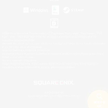
©2026 Sony Interactive Entertainment LLC."PlayStation Family Mark", "PlayStation", "PS5
logo", "PS5", "PS4 logo" and "PS4" are registered trademarks or trademarks of Sony
Interactive Entertainment Inc.
Microsoft, the XBOX Sphere mark, the Series X|S logo and XBOX Series X|S are trademarks
of the Microsoft group of companies.
Nintendo Switch is a trademark of Nintendo.
Windows is either a registered trademark or trademark of Microsoft Corporation in the United
States and/or other countries.
Mac is a trademark of Apple Inc.
©2026 Valve Corporation. Steam and the Steam logo are trademarks and/or registered
trademarks of Valve Corporation in the U.S. and/or other countries.
© SQUARE ENIX
LOGO ILLUSTRATION:© YOSHITAKA AMANO
検索する
1件