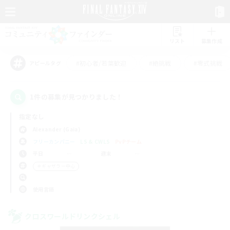
リスト
募集作成
#初心者/若葉歓迎
#絶挑戦
#零式挑戦
アピールタグ
1件の募集が見つかりました！
指定なし
Alexander (Gaia)
フリーカンパニー
LS & CWLS
PvPチーム
平日
週末
＃ギャザラー中心
使用言語
クロスワールドリンクシェル