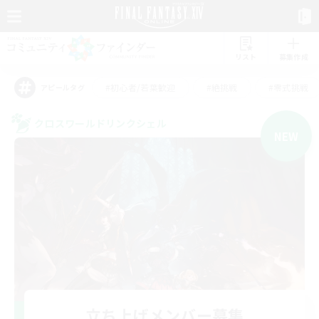
リスト
募集作成
#初心者/若葉歓迎
#絶挑戦
#零式挑戦
アピールタグ
クロスワールドリンクシェル
NEW
立ち上げメンバー募集