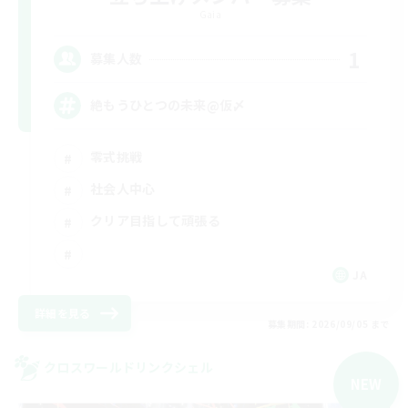
Gaia
1
募集人数
絶もうひとつの未来@仮〆
零式挑戦
社会人中心
クリア目指して頑張る
JA
詳細を見る
募集期間: 2026/09/05 まで
クロスワールドリンクシェル
NEW