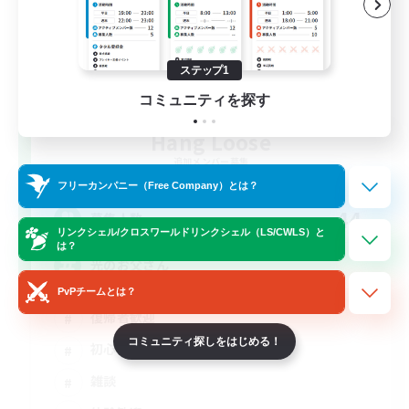
ステップ1
コミュニティを探す
Hang Loose
追加メンバー募集
Gaia
フリーカンパニー（Free Company）とは？
44
募集人数
リンクシェル/クロスワールドリンクシェル（LS/CWLS）と
は？
光のお父さん
PvPチームとは？
復帰者歓迎
コミュニティ探しをはじめる！
初心者/若葉歓迎
雑談