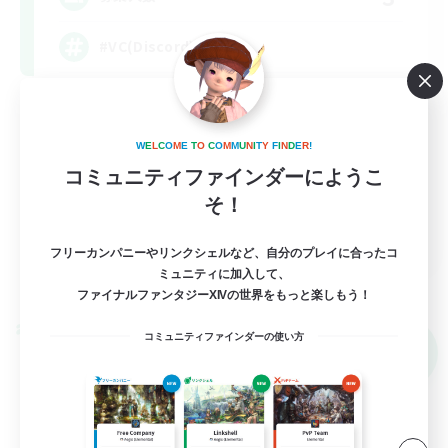
#VC(Discord)有
立ち上げメンバー募集
初心者/若葉歓迎
W
E
L
C
O
M
E
T
O
C
O
M
M
U
N
I
T
Y
F
I
N
D
E
R
!
雑談
コミュニティファインダーにようこ
そ！
なんでも楽しむ
JA
フリーカンパニーやリンクシェルなど、自分のプレイに合ったコ
詳細を見る
ミュニティに加入して、
募集期間: 2026/09/05 まで
ファイナルファンタジーXIVの世界をもっと楽しもう！
クロスワールドリンクシェル
コミュニティファインダーの使い方
NEW