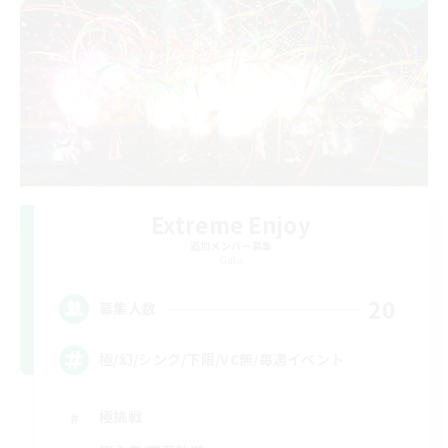
Extreme Enjoy
追加メンバー募集
Gaia
20
募集人数
極/幻/シンク/下限/VC無/毎週イベント
極挑戦