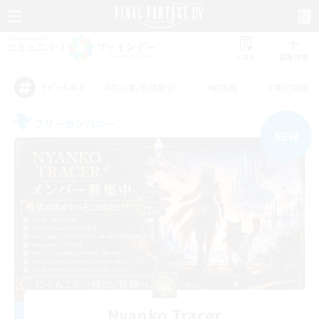
リスト
募集作成
#初心者/若葉歓迎
#絶挑戦
#零式挑戦
アピールタグ
フリーカンパニー
NEW
Nyanko Tracer