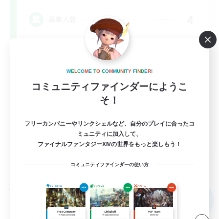
4
募集人数
★VCなし/楽しく！仲良く！FF14を仲間と遊ぼ
う
W
E
L
C
O
M
E
T
O
C
O
M
M
U
N
I
T
Y
F
I
N
D
E
R
!
なんでも楽しむ
コミュニティファインダーにようこ
雑談
そ！
社会人中心
フリーカンパニーやリンクシェルなど、自分のプレイに合ったコ
極挑戦
ミュニティに加入して、
JA
ファイナルファンタジーXIVの世界をもっと楽しもう！
詳細を見る
コミュニティファインダーの使い方
募集期間: 2026/09/06 まで
フリーカンパニー
NEW