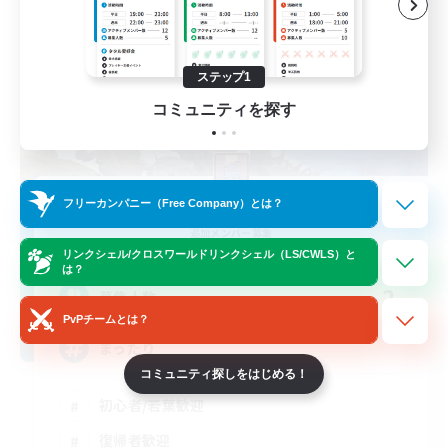
ステップ1
コミュニティを探す
middle knights
フリーカンパニー（Free Company）とは？
追加メンバー募集
Alexander [Gaia]
リンクシェル/クロスワールドリンクシェル（LS/CWLS）と
は？
2
募集人数
PvPチームとは？
まったり
コミュニティ探しをはじめる！
初心者/若葉歓迎
復帰者歓迎