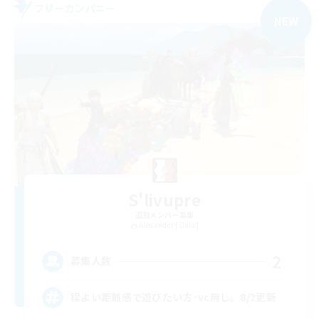
フリーカンパニー
NEW
S'livupre
追加メンバー募集
Alexander [Gaia]
2
募集人数
程よい距離感で遊びたい方･vc無し。8/2更新