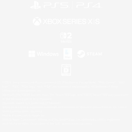
©2026 Sony Interactive Entertainment LLC."PlayStation Family Mark", "PlayStation", "PS5
logo", "PS5", "PS4 logo" and "PS4" are registered trademarks or trademarks of Sony
Interactive Entertainment Inc.
Microsoft, the XBOX Sphere mark, the Series X|S logo and XBOX Series X|S are trademarks
of the Microsoft group of companies.
Nintendo Switch is a trademark of Nintendo.
Windows is either a registered trademark or trademark of Microsoft Corporation in the United
States and/or other countries.
Mac is a trademark of Apple Inc.
©2026 Valve Corporation. Steam and the Steam logo are trademarks and/or registered
trademarks of Valve Corporation in the U.S. and/or other countries.