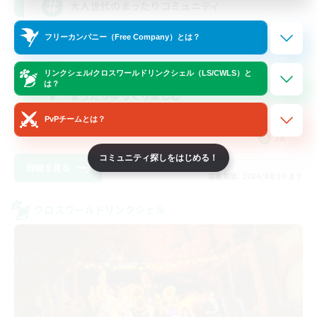
大人世代のまったりコミュニティ
フリーカンパニー（Free Company）とは？
スクリーンショット撮影
社会人中心
リンクシェル/クロスワールドリンクシェル（LS/CWLS）と
は？
まったりゆっくり楽しむ
レベリング
PvPチームとは？
JA
コミュニティ探しをはじめる！
詳細を見る
募集期間: 2026/08/30 まで
クロスワールドリンクシェル