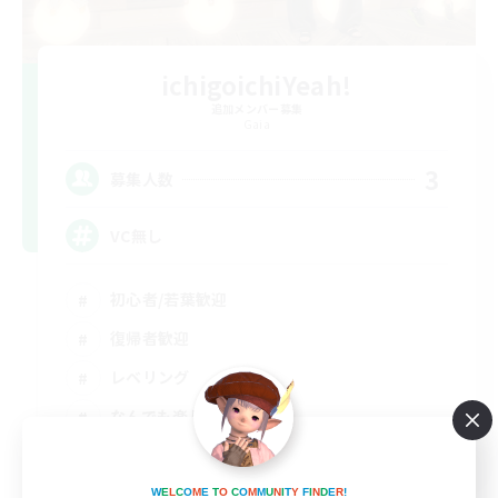
ichigoichiYeah!
追加メンバー募集
Gaia
3
募集人数
VC無し
初心者/若葉歓迎
復帰者歓迎
レベリング
なんでも楽しむ
JA
詳細を見る
W
E
L
C
O
M
E
T
O
C
O
M
M
U
N
I
T
Y
F
I
N
D
E
R
!