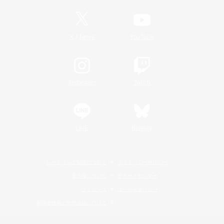
/
X
News
YouTube
Instagram
Twitch
LINE
Bluesky
レーティング制度について
プライバシーポリシー
著作権について
サポートセンター
ライセンス
ルール＆ポリシー
利用者情報の外部送信について