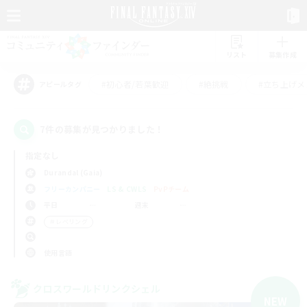
リスト
募集作成
#初心者/若葉歓迎
#絶挑戦
#立ち上げメ
アピールタグ
7件の募集が見つかりました！
指定なし
Durandal (Gaia)
フリーカンパニー
LS & CWLS
PvPチーム
平日
週末
＃レベリング
使用言語
クロスワールドリンクシェル
NEW