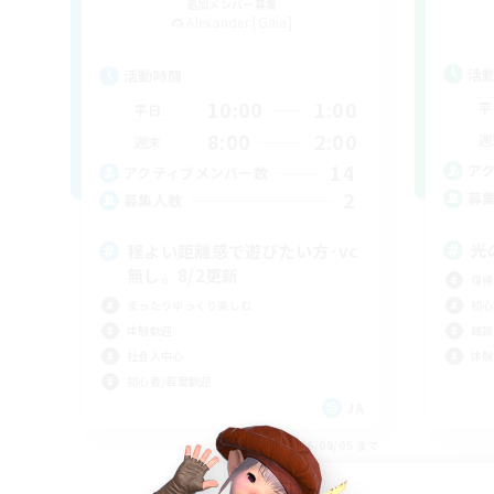
追加メンバー募集
Alexander [Gaia]
活
活動時間
10:00
1:00
平
平日
8:00
2:00
週
週末
14
ア
アクティブメンバー数
2
募
募集人数
光
程よい距離感で遊びたい方･vc
無し。8/2更新
復帰
初心
まったりゆっくり楽しむ
雑談
体験歓迎
体験
社会人中心
初心者/若葉歓迎
JA
募集期間: 2026/09/05 まで