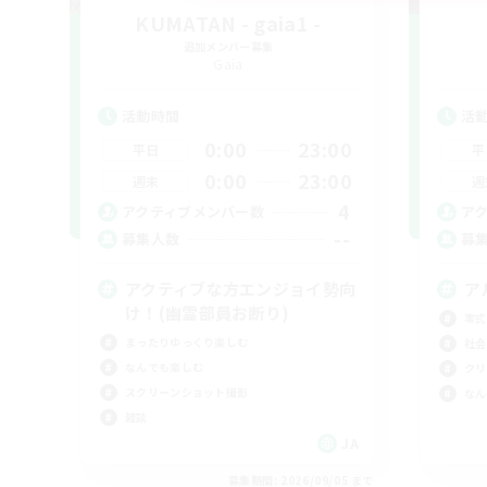
KUMATAN - gaia1 -
追加メンバー募集
Gaia
活動時間
活
0:00
23:00
平日
平
0:00
23:00
週末
週
4
アクティブメンバー数
ア
--
募集人数
募
アクティブな方エンジョイ勢向
ア
け！(幽霊部員お断り)
零式
まったりゆっくり楽しむ
社会
なんでも楽しむ
クリ
スクリーンショット撮影
なん
雑談
JA
募集期間: 2026/09/05 まで