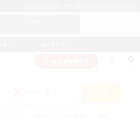
日本語
マイキャラクター情報をチェック！
ログイン
ンキング
ヘルプ＆サポート
新規募集を作成
リスト
ガイド
PvPチーム
検索
(1)
ゆっくり楽しむ
#極挑戦
#復帰者歓迎
#雑談
学生中心
#トレジャーハント
#レベリング
して頑張る
#プレイヤー主催イベント