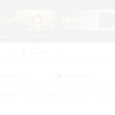
始める
プレイガイド
コミュニティ
ラ
WORLD
Alexander
カンパニー
LS & CWLS
(52)
(201)
#零式挑戦
#立ち上げメンバー募集
#社会人中心
#まったり
レイ
#クラフター中心
#体験歓迎
#ギャザラー中心
#
#スクリーンショット撮影
#ハウジング
#演奏
#クリア目指