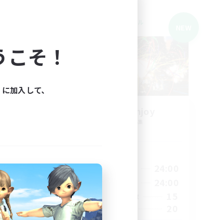
クロスワールドリンクシェル
NEW
NEW
うこそ！
ィに加入して、
Extreme Enjoy
追加メンバー募集
Gaia
活動時間
2:00
21:00
24:00
平日
2:00
21:00
24:00
週末
15
15
アクティブメンバー数
4
20
募集人数