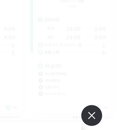
追加メンバー募集
Gaia
活動時間
4:00
19:00
2:00
平日
4:00
13:00
2:00
週末
6
2
アクティブメンバー数
2
6
募集人数
VC必須‼️
初心者/若葉歓迎
復帰者歓迎
社会人中心
なんでも楽しむ
JA
JA
26/09/05 まで
募集期間: 2026/09/05 まで