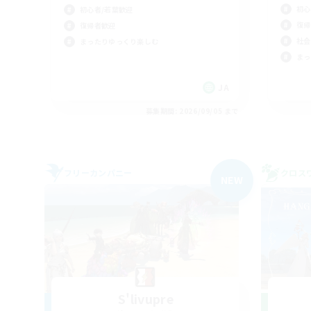
初心
初心者/若葉歓迎
復帰
復帰者歓迎
社会
まったりゆっくり楽しむ
まっ
JA
募集期間: 2026/09/05 まで
フリーカンパニー
クロス
NEW
S'livupre