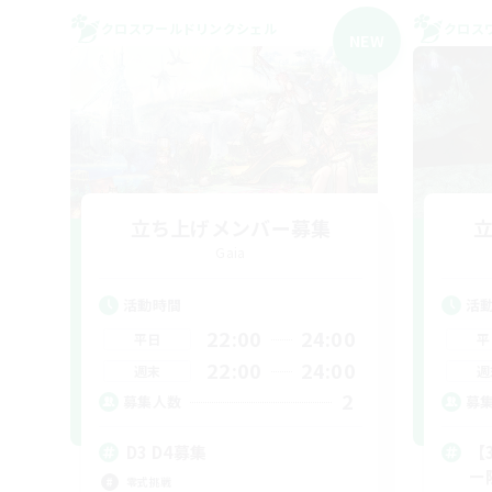
クロスワールドリンクシェル
クロス
NEW
立ち上げメンバー募集
Gaia
活動時間
活
22:00
24:00
平日
平
22:00
24:00
週末
週
2
募集人数
募
D3 D4募集
【
ー
零式挑戦