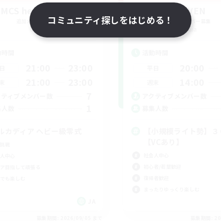
MCS heavy class
RAVEN
コミュニティ探しをはじめる！
追加メンバー募集
追加メンバー募集
Gaia
Gaia
動時間
活動時間
21:00
23:00
20:00
日
平日
21:00
23:00
14:00
末
週末
7
クティブメンバー数
アクティブメンバー数
1
集人数
募集人数
ルカディア ヘビー級零式
【小規模ライト勢】３
【VCあり】
挑戦
社会人中心
人中心
初心者/若葉歓迎
ア目指して頑張る
復帰者歓迎
でも楽しむ
まったりゆっくり楽しむ
JA
募集期間: 2026/09/05 まで
募集期間: 20