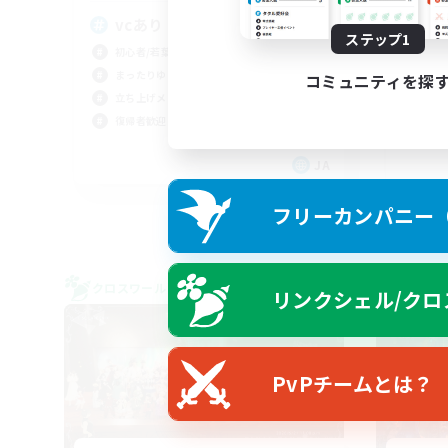
絶
vcあり
ステップ1
体験
初心者/若葉歓迎
絶挑
まったりゆっくり楽しむ
コミュニティを探
立ち上げメンバー募集
復帰者歓迎
JA
募集期間: 2026/09/05 まで
フリーカンパニー（F
クロスワールドリンクシェル
クロス
リンクシェル/クロ
NEW
PvPチームとは？