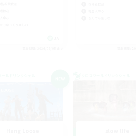
者/若葉歓迎
復帰者歓迎
者歓迎
社会人中心
人中心
なんでも楽しむ
たりゆっくり楽しむ
JA
募集期間: 2026/09/05 まで
募集期間: 20
ワールドリンクシェル
クロスワールドリンクシェル
NEW
Hang Loose
slow l!fe