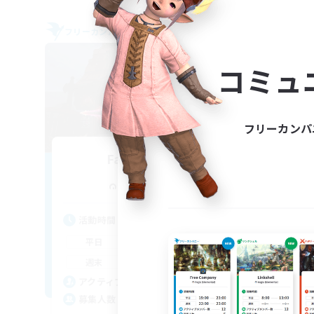
フリーカンパニー
クロス
NEW
コミュ
フリーカンパ
Fairy Garden
追加メンバー募集
Alexander [Gaia]
活
活動時間
18:00
24:00
平
平日
18:00
24:00
週
週末
5
ア
アクティブメンバー数
3
募
募集人数