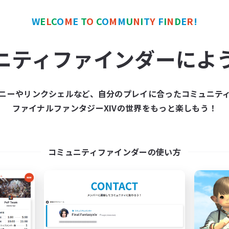
W
E
L
C
O
M
E
T
O
C
O
M
M
U
N
I
T
Y
F
I
N
D
E
R
!
ワールドリンクシェル
クロスワールドリンクシェル
NEW
ニティファインダーによ
ニーやリンクシェルなど、自分のプレイに合ったコミュニテ
ファイナルファンタジーXIVの世界をもっと楽しもう！
zetuedenn2
Nekonect
追加メンバー募集
追加メンバー募集
Gaia
Gaia
コミュニティファインダーの使い方
動時間
活動時間
23:00
1:00
14:00
日
平日
23:00
1:00
12:00
末
週末
5
クティブメンバー数
アクティブメンバー数
3
集人数
募集人数