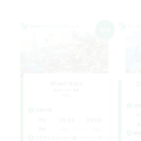
クロスワールドリンクシェル
クロス
NEW
Mixed Nuts
追加メンバー募集
Gaia
活
活動時間
平
21:00
23:00
平日
週
--:--
--:--
週末
募
7
アクティブメンバー数