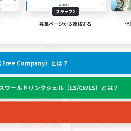
エデンP3からH1D2D3募集
★VCなし/楽しく！仲
ステップ2
FF14を仲間と遊ぼう
歓迎
なんでも楽しむ
戦
す
募集ページから連絡する
体
雑談
社会人中心
極挑戦
JA
募集期間: 2026/09/05 まで
募集期間: 20
ree Company）とは？
ワールドリンクシェル
クロスワールドリンクシェル
スワールドリンクシェル（LS/CWLS）とは？
NEW