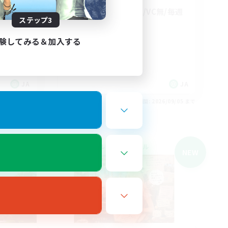
良く！
極/幻/シンク/下限/VC無/毎週
ステップ3
イベント
極挑戦
験してみる＆加入する
初心者/若葉歓迎
復帰者歓迎
体験歓迎
JA
JA
26/09/05 まで
募集期間: 2026/09/05 まで
クロスワールドリンクシェル
NEW
NEW