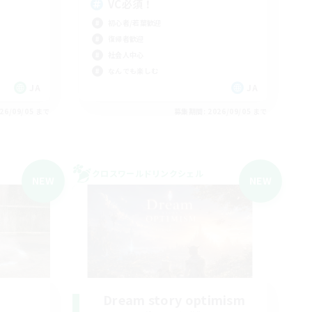
VC必須！
初心者/若葉歓迎
復帰者歓迎
社会人中心
なんでも楽しむ
JA
JA
26/09/05 まで
募集期間: 2026/09/05 まで
クロスワールドリンクシェル
NEW
NEW
Dream story optimism