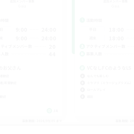
追加メンバー募集
追加メンバー募集
Gaia
Gaia
動時間
活動時間
9:00
24:00
18:00
日
平日
9:00
24:00
18:00
末
週末
20
クティブメンバー数
アクティブメンバー数
44
集人数
募集人数
のお父さん
VCなしFCのようなLS
者歓迎
なんでも楽しむ
者/若葉歓迎
ミラプリ（ミラージュプリズム）
ロールプレイ
歓迎
雑談
JA
募集期間: 2026/09/05 まで
募集期間: 20