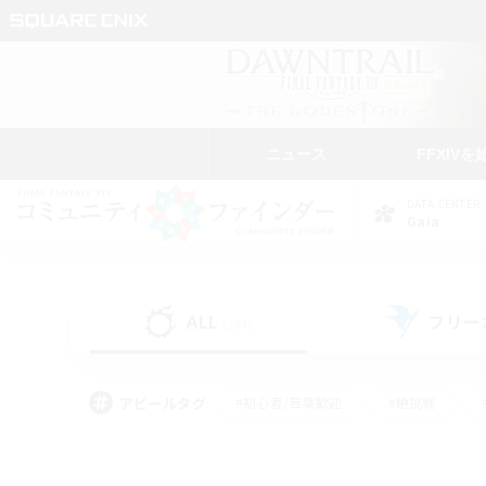
ニュース
FFXIVを
DATA CENTER
Gaia
ALL
フリー
(254)
アピールタグ
#初心者/若葉歓迎
#絶挑戦
#モブハント
#なんでも楽しむ
#ロールプ
#ミラプリ（ミラージュプリズム）