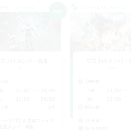
ワールドリンクシェル
クロスワールドリンクシェル
NEW
立ち上げメンバー募集
立ち上げメンバー
Gaia
Gaia
動時間
活動時間
21:00
24:00
21:00
日
平日
21:00
24:00
21:00
末
週末
24
集人数
募集人数
30〜40代】新生編プレイヤ
VC必須！
限定メンバー募集
初心者/若葉歓迎