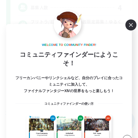
4
募集人数
フリトラ/若葉/高難度初心者限定募集！ゆるく
極攻略
初心者/若葉歓迎
W
E
L
C
O
M
E
T
O
C
O
M
M
U
N
I
T
Y
F
I
N
D
E
R
!
コミュニティファインダーにようこ
極挑戦
そ！
まったりゆっくり楽しむ
クリア目指して頑張る
フリーカンパニーやリンクシェルなど、自分のプレイに合ったコ
JA
ミュニティに加入して、
ファイナルファンタジーXIVの世界をもっと楽しもう！
詳細を見る
募集期間: 2026/09/07 まで
コミュニティファインダーの使い方
フリーカンパニー
NEW