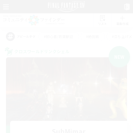
リスト
募集作成
#初心者/若葉歓迎
#絶挑戦
#立ち上げメ
アピールタグ
クロスワールドリンクシェル
NEW
SubMimar