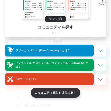
ステップ1
コミュニティを探す
Nyanko Tracer
フリーカンパニー（Free Company）とは？
追加メンバー募集
Alexander [Gaia]
リンクシェル/クロスワールドリンクシェル（LS/CWLS）と
は？
30
募集人数
PvPチームとは？
金欠歓迎
コミュニティ探しをはじめる！
社会人中心
初心者/若葉歓迎