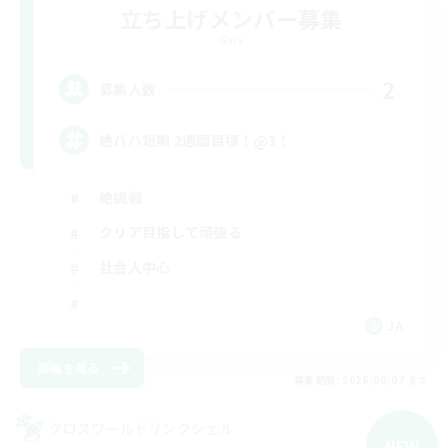
立ち上げメンバー募集
Gaia
2
募集人数
絶バハ短期 2週間目標！@3！
絶挑戦
クリア目指して頑張る
社会人中心
JA
詳細を見る
募集期間: 2026/09/07 まで
クロスワールドリンクシェル
NEW