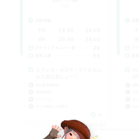
追加メンバー募集
Gaia
活動時間
活
19:00
24:00
平日
平
20:00
24:00
週末
週
26
アクティブメンバー数
ア
99
募集人数
募
エウレカ・ボズヤ・アイルみん
V
なで遊びましょー！
好
初心者/若葉歓迎
雑談
復帰者歓迎
立ち
レベリング
まっ
クリア目指して頑張る
なん
JA
募集期間: 2026/09/06 まで