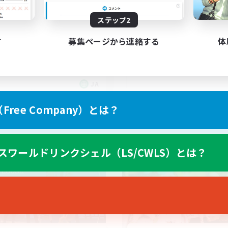
日夜早めの時間帯のコミュニ
別の世界（別ゲー）で
ステップ2
ィ
い
初心者/若葉歓迎
す
募集ページから連絡する
体
でも楽しむ
復帰者歓迎
社会人中心
なんでも楽しむ
JA
募集期間: 2026/09/06 まで
募集期間: 20
ree Company）とは？
ワールドリンクシェル
クロスワールドリンクシェル
スワールドリンクシェル（LS/CWLS）とは？
NEW