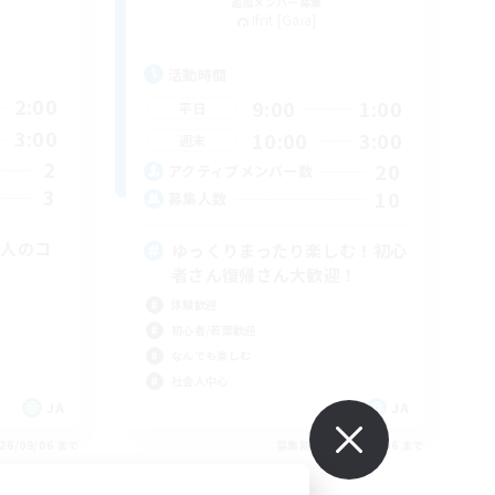
追加メンバー募集
Ifrit [Gaia]
活動時間
2:00
9:00
1:00
平日
3:00
10:00
3:00
週末
2
20
アクティブメンバー数
3
10
募集人数
大人のコ
ゆっくりまったり楽しむ！初心
者さん復帰さん大歓迎！
体験歓迎
初心者/若葉歓迎
なんでも楽しむ
社会人中心
JA
JA
26/09/06 まで
募集期間: 2026/09/06 まで