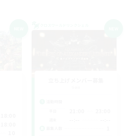
クロスワールドリンクシェル
NEW
NEW
立ち上げメンバー募集
Gaia
活動時間
21:00
23:00
平日
18:00
--:--
--:--
週末
18:00
1
募集人数
10