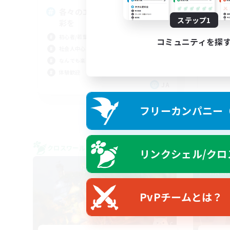
平
各々のエオルゼア生活に小さな
ステップ1
テ
彩を
雑談
初心者/若葉歓迎
コミュニティを探
なん
社会人中心
なんでも楽しむ
体験歓迎
JA
募集期間: 2026/09/06 まで
フリーカンパニー（F
クロスワールドリンクシェル
クロス
リンクシェル/クロ
NEW
PvPチームとは？