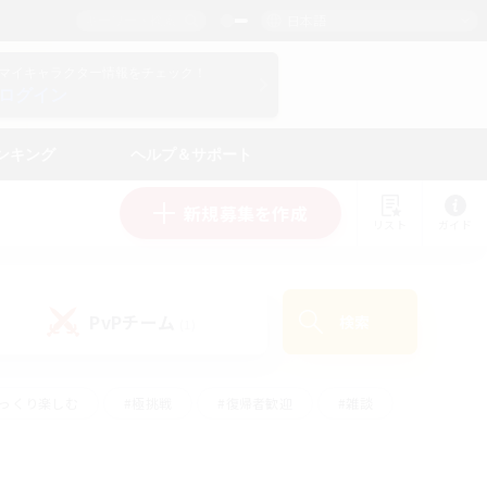
日本語
マイキャラクター情報をチェック！
ログイン
ンキング
ヘルプ＆サポート
新規募集を作成
リスト
ガイド
PvPチーム
検索
(1)
ゆっくり楽しむ
#極挑戦
#復帰者歓迎
#雑談
ルプレイ
#トレジャーハント
#レベリング
して頑張る
#プレイヤー主催イベント