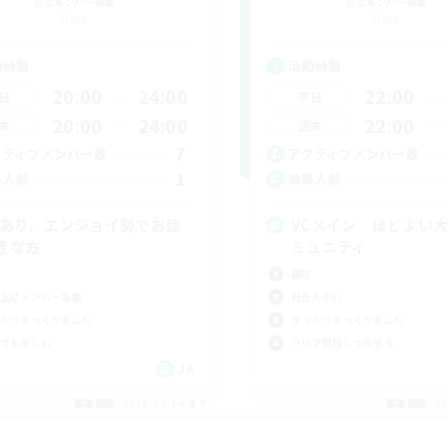
追加メンバー募集
追加メンバー募集
Gaia
Gaia
動時間
活動時間
20:00
24:00
22:00
日
平日
20:00
24:00
22:00
末
週末
7
クティブメンバー数
アクティブメンバー数
1
集人数
募集人数
Cあり、エンジョイ勢でお話
VCメイン ほどよい
きな方
ミュニティ
雑談
上げメンバー募集
社会人中心
たりゆっくり楽しむ
まったりゆっくり楽しむ
でも楽しむ
クリア目指して頑張る
JA
募集期間: 2026/09/06 まで
募集期間: 20