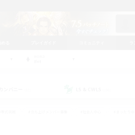
始める
プレイガイド
コミュニティ
ラ
WORLD
Ifrit
カンパニー
LS & CWLS
(32)
(198)
#零式挑戦
#立ち上げメンバー募集
#社会人中心
#まったり
#体験歓迎
#クラフター中心
#ギャザラー中心
#ロー
ング
#演奏
#ミラプリ（ミラージュプリズム）
#クリア目指