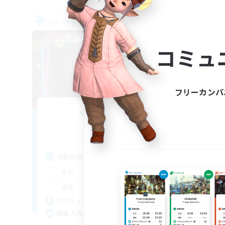
フリーカンパニー
クロス
NEW
コミュ
フリーカンパ
Madain Sari
追加メンバー募集
Ifrit [Gaia]
活
活動時間
19:00
24:00
平
平日
19:00
24:00
週
週末
6
ア
アクティブメンバー数
2
募
募集人数