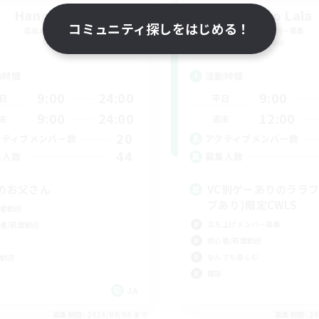
Hang Loose
Gelato Lala
コミュニティ探しをはじめる！
追加メンバー募集
追加メンバー募集
Gaia
Gaia
動時間
活動時間
9:00
24:00
9:00
日
平日
9:00
24:00
12:00
末
週末
20
クティブメンバー数
アクティブメンバー数
44
集人数
募集人数
のお父さん
VC別ゲーありのララフ
ブあり)限定CWLS
者歓迎
立ち上げメンバー募集
者/若葉歓迎
初心者/若葉歓迎
なんでも楽しむ
歓迎
雑談
JA
募集期間: 2026/09/06 まで
募集期間: 20