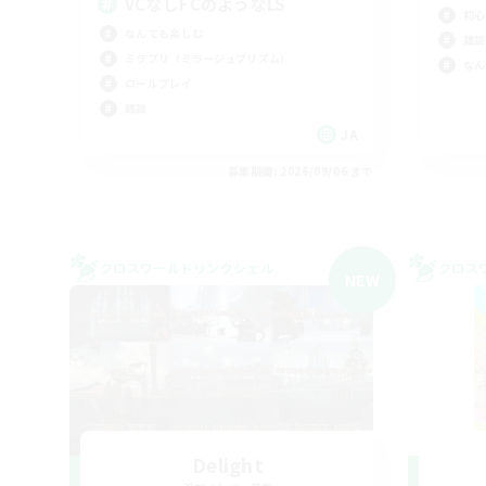
VCなしFCのようなLS
初心
なんでも楽しむ
雑談
ミラプリ（ミラージュプリズム）
なん
ロールプレイ
雑談
JA
募集期間: 2026/09/06 まで
クロスワールドリンクシェル
クロス
NEW
Delight