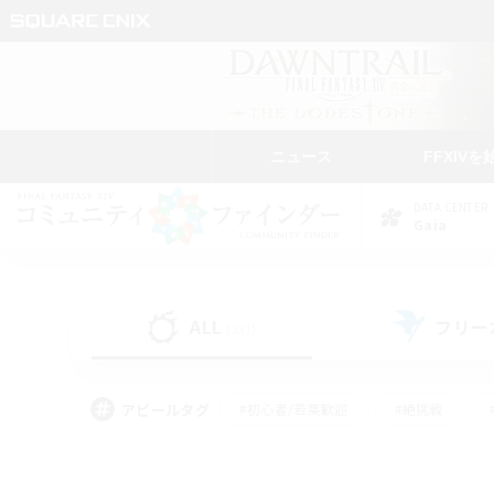
ニュース
FFXIVを
DATA CENTER
Gaia
ALL
フリー
(231)
アピールタグ
#初心者/若葉歓迎
#絶挑戦
#モブハント
#学生中心
#なんでも楽しむ
#スクリーンショット撮影
#ハウジ