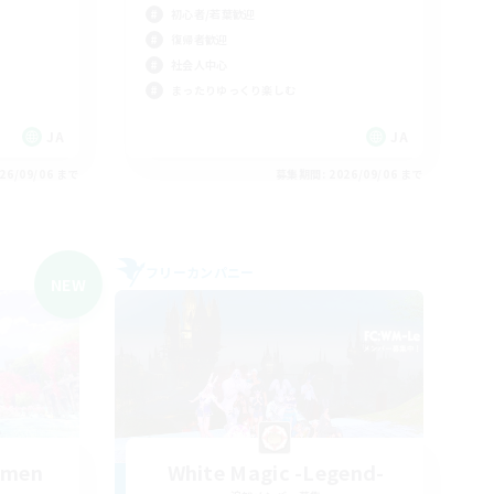
初心者/若葉歓迎
復帰者歓迎
社会人中心
まったりゆっくり楽しむ
JA
JA
26/09/06 まで
募集期間: 2026/09/06 まで
フリーカンパニー
NEW
emen
White Magic -Legend-