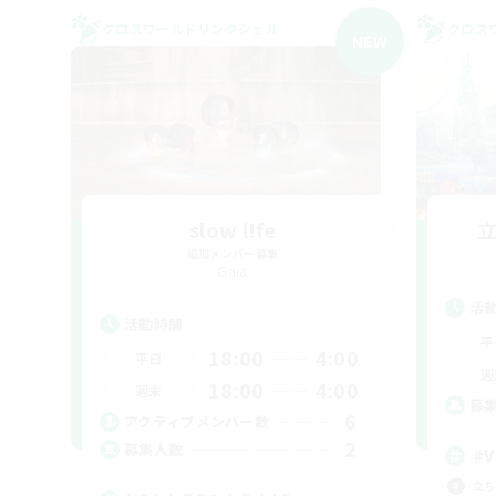
クロスワールドリンクシェル
クロス
NEW
slow l!fe
追加メンバー募集
Gaia
活
活動時間
平
18:00
4:00
平日
週
18:00
4:00
週末
募
6
アクティブメンバー数
2
募集人数
#V
立ち