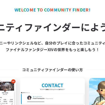
W
E
L
C
O
M
E
T
O
C
O
M
M
U
N
I
T
Y
F
I
N
D
E
R
!
ワールドリンクシェル
クロスワールドリンクシェル
NEW
ニティファインダーによ
ニーやリンクシェルなど、自分のプレイに合ったコミュニテ
ファイナルファンタジーXIVの世界をもっと楽しもう！
PM7.10
Eorzea Game 
追加メンバー募集
追加メンバー募集
Gaia
Gaia
コミュニティファインダーの使い方
動時間
活動時間
19:00
22:00
21:00
日
平日
0:00
23:00
13:00
末
週末
4
クティブメンバー数
アクティブメンバー数
1
集人数
募集人数