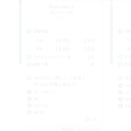
Nekonect
追加メンバー募集
Gaia
活動時間
活
14:00
2:00
平日
平
12:00
2:00
週末
週
14
アクティブメンバー数
ア
4
募集人数
募
★VCなし/楽しく！仲良く！
光
FF14を仲間と遊ぼう
復帰
なんでも楽しむ
初心
雑談
雑談
社会人中心
体験
極挑戦
JA
募集期間: 2026/09/06 まで