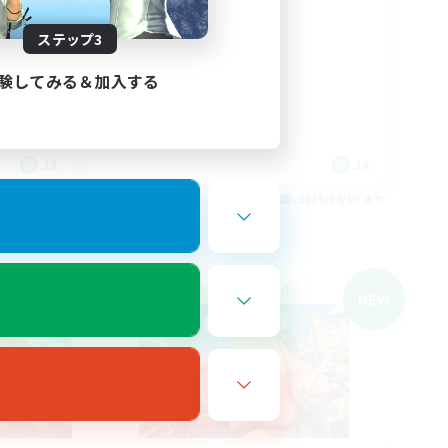
も遊びた
VCあり
ステップ3
社会人中心
雑談
験してみる＆加入する
まったりゆっくり楽しむ
体験歓迎
JA
JA
26/09/06 まで
募集期間: 2026/09/06 まで
クロスワールドリンクシェル
NEW
NEW