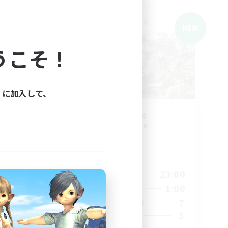
クロスワールドリンクシェル
NEW
NEW
うこそ！
ィに加入して、
Bu
Spirytus
追加メンバー募集
Gaia
活動時間
24:00
20:00
23:00
平日
24:00
20:00
1:00
週末
6
7
アクティブメンバー数
2
3
募集人数