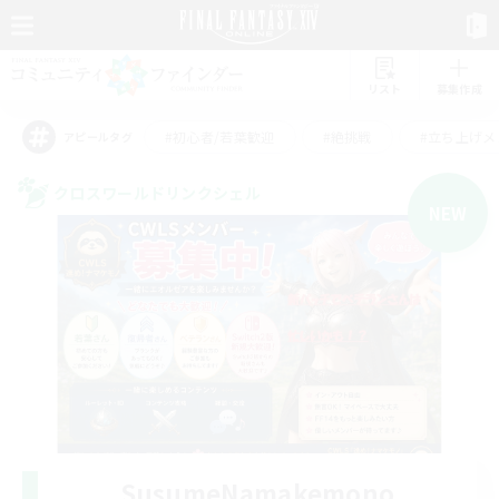
リスト
募集作成
#初心者/若葉歓迎
#絶挑戦
#立ち上げメ
アピールタグ
クロスワールドリンクシェル
NEW
SusumeNamakemono