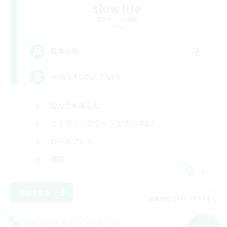
slow l!fe
追加メンバー募集
Gaia
2
募集人数
VCなしFCのようなLS
なんでも楽しむ
ミラプリ（ミラージュプリズム）
ロールプレイ
雑談
JA
詳細を見る
募集期間: 2026/09/09 まで
クロスワールドリンクシェル