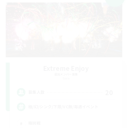
Extreme Enjoy
追加メンバー募集
Gaia
20
募集人数
極/幻/シンク/下限/VC無/毎週イベント
極挑戦