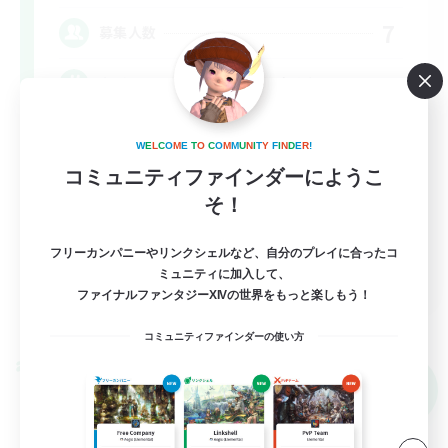
7
募集人数
カジュアルにクリコン！(VC無し)
まったりゆっくり楽しむ
W
E
L
C
O
M
E
T
O
C
O
M
M
U
N
I
T
Y
F
I
N
D
E
R
!
初心者/若葉歓迎
コミュニティファインダーにようこ
そ！
フリーカンパニーやリンクシェルなど、自分のプレイに合ったコ
JA
ミュニティに加入して、
ファイナルファンタジーXIVの世界をもっと楽しもう！
詳細を見る
募集期間: 2026/09/09 まで
コミュニティファインダーの使い方
クロスワールドリンクシェル
NEW