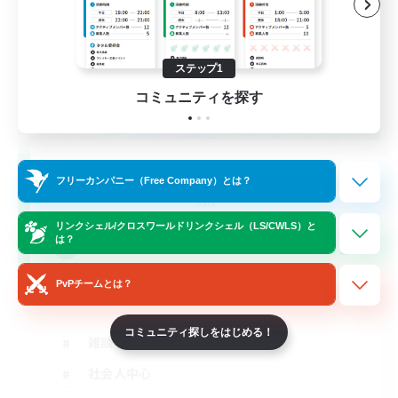
ステップ1
コミュニティを探す
Ladies and Gentlemen
フリーカンパニー（Free Company）とは？
追加メンバー募集
Gaia
リンクシェル/クロスワールドリンクシェル（LS/CWLS）と
3
は？
募集人数
PvPチームとは？
VCメイン ほどよい大人のコミュニティ
コミュニティ探しをはじめる！
雑談
社会人中心