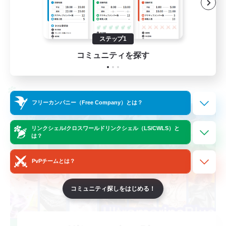
まったりゆっくり楽しむ
なんでも楽しむ
ステップ1
JA
コミュニティを探す
詳細を見る
募集期間: 2026/09/06 まで
クロスワールドリンクシェル
フリーカンパニー（Free Company）とは？
リンクシェル/クロスワールドリンクシェル（LS/CWLS）と
は？
PvPチームとは？
コミュニティ探しをはじめる！