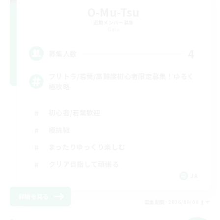
O-Mu-Tsu
追加メンバー募集
Gaia
4
募集人数
フリトラ/若葉/高難度初心者限定募集！ゆるく
極攻略
初心者/若葉歓迎
極挑戦
まったりゆっくり楽しむ
クリア目指して頑張る
JA
詳細を見る
募集期間: 2026/09/06 まで