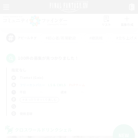
リスト
募集作成
#初心者/若葉歓迎
#絶挑戦
#立ち上げメ
アピールタグ
100件の募集が見つかりました！
指定なし
Tiamat (Gaia)
フリーカンパニー
LS & CWLS
PvPチーム
平日
週末
＃まったりゆっくり楽しむ
使用言語
クロスワールドリンクシェル
NEW