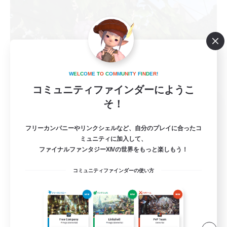
W
E
L
C
O
M
E
T
O
C
O
M
M
U
N
I
T
Y
F
I
N
D
E
R
!
コミュニティファインダーにようこ
DAB of FRUIT
そ！
追加メンバー募集
Gaia
フリーカンパニーやリンクシェルなど、自分のプレイに合ったコ
ミュニティに加入して、
4
募集人数
ファイナルファンタジーXIVの世界をもっと楽しもう！
コミュニティファインダーの使い方
VCメイン（ディスコード必須）
雑談
社会人中心