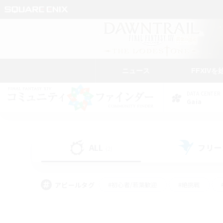
ニュース
FFXIVを
DATA CENTER
Gaia
ALL
フリー
(2)
アピールタグ
#初心者/若葉歓迎
#絶挑戦
#学生中心
#なんでも楽しむ
#モブハント
#
#演奏
#ミラプリ（ミラ