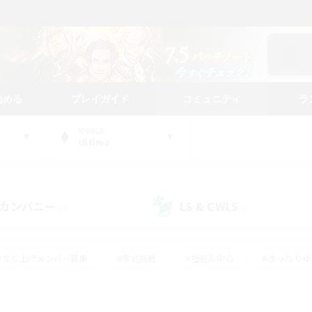
始める
プレイガイド
コミュニティ
ラ
WORLD
Ultima
カンパニー
LS & CWLS
(0)
(2)
#立ち上げメンバー募集
#零式挑戦
#社会人中心
#まったり
体験歓迎
#クラフター中心
#ロールプレイ
#ギャザラー中心
ージュプリズム）
#スクリーンショット撮影
#クリア目指して頑張る