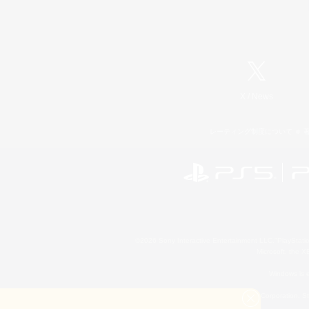
X
/
News
レーティング制度について
©2026 Sony Interactive Entertainment LLC."PlayStation
Microsoft, the 
Windows is e
©2026 Valve Corporation. St