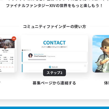
8:00
15:00
日
ファイナルファンタジーXIVの世界をもっと楽しもう！
8:00
15:00
末
16
クティブメンバー数
10
集人数
コミュニティファインダーの使い方
談VCメインCWLS
プリ（ミラージュプリズム）
たりゆっくり楽しむ
ジング
JA
ステップ2
募集期間: 2026/09/05 まで
す
募集ページから連絡する
体