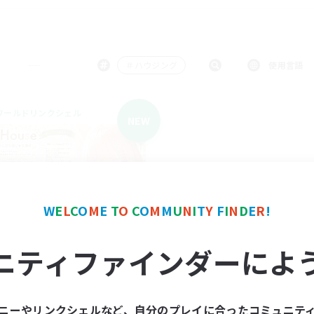
＃ハウジング
使用言語
ワールドリンクシェル
NEW
W
E
L
C
O
M
E
T
O
C
O
M
M
U
N
I
T
Y
F
I
N
D
E
R
!
Merry House
ニティファインダーによ
追加メンバー募集
Gaia
動時間
ニーやリンクシェルなど、自分のプレイに合ったコミュニテ