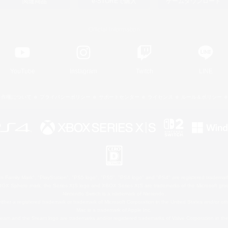
関連商品
e-STOREで購入
ゲームダウンロード
Official Information
YouTube
Instagram
Twitch
LINE
著作権について
プライバシーポリシー
サポートセンター
ライセンス
ルール＆ポリシー
 Family Mark", "PlayStation", "PS5 logo", "PS5", "PS4 logo" and "PS4" are registered trademark
XBOX Sphere mark, the Series X|S logo and XBOX Series X|S are trademarks of the Microsoft gro
Nintendo Switch is a trademark of Nintendo.
ither a registered trademark or trademark of Microsoft Corporation in the United States and/or oth
Mac is a trademark of Apple Inc.
eam and the Steam logo are trademarks and/or registered trademarks of Valve Corporation in the 