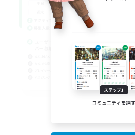
22:00
24:00
平日
平
22:00
24:00
週末
週
5
アクティブメンバー数
ア
2
募集人数
募
ユーザーイベント立ち上げメン
雑
バー募集
雑談
立ち上げメンバー募集
ミラ
なんでも楽しむ
まっ
プレイヤー主催イベント
ハウ
ハウジング
JA
ステップ1
募集期間: 2026/09/06 まで
コミュニティを探