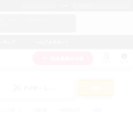
日本語
マイキャラクター情報をチェック！
ログイン
ンキング
ヘルプ＆サポート
新規募集を作成
リスト
ガイド
PvPチーム
検索
(0)
ゆっくり楽しむ
#極挑戦
#復帰者歓迎
#雑談
#ハウジング
#トレジャーハント
#レベリング
#プレイヤー主催イベント