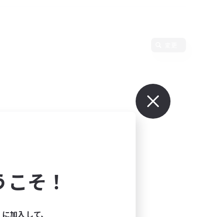
変更
うこそ！
ィに加入して、