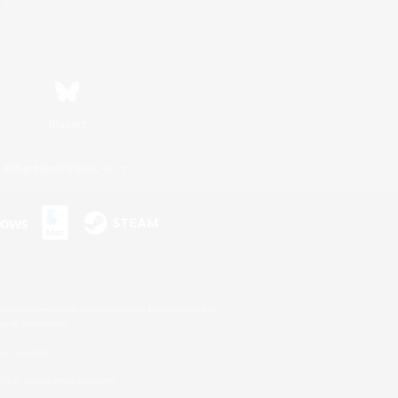
Bluesky
利用者情報の外部送信について
s or trademarks of Sony Interactive Entertainment Inc.
up of companies.
er countries.
U.S. and/or other countries.