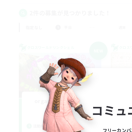
2件の募集が見つかりました！
指定なし
平日
週末
クロスワールドリンクシェル
クロス
NEW
organic cafe Freresh
コミュ
追加メンバー募集
Gaia
活動時間
活
フリーカンパ