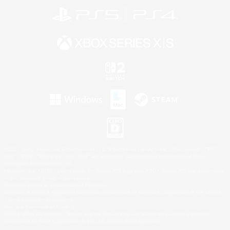
©2026 Sony Interactive Entertainment LLC."PlayStation Family Mark", "PlayStation", "PS5
logo", "PS5", "PS4 logo" and "PS4" are registered trademarks or trademarks of Sony
Interactive Entertainment Inc.
Microsoft, the XBOX Sphere mark, the Series X|S logo and XBOX Series X|S are trademarks
of the Microsoft group of companies.
Nintendo Switch is a trademark of Nintendo.
Windows is either a registered trademark or trademark of Microsoft Corporation in the United
States and/or other countries.
Mac is a trademark of Apple Inc.
©2026 Valve Corporation. Steam and the Steam logo are trademarks and/or registered
trademarks of Valve Corporation in the U.S. and/or other countries.