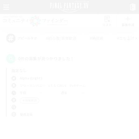
リスト
募集作成
#初心者/若葉歓迎
#絶挑戦
#立ち上げメ
アピールタグ
0件の募集が見つかりました！
指定なし
Alpha (Light)
フリーカンパニー
LS & CWLS
PvPチーム
平日
週末
＃体験歓迎
使用言語