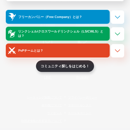
Official Information
フリーカンパニー（Free Company）とは？
/
X
News
YouTube
リンクシェル/クロスワールドリンクシェル（LS/CWLS）と
は？
PvPチームとは？
Instagram
Twitch
コミュニティ探しをはじめる！
LINE
Bluesky
レーティング制度について
プライバシーポリシー
著作権について
サポートセンター
ライセンス
ルール＆ポリシー
利用者情報の外部送信について