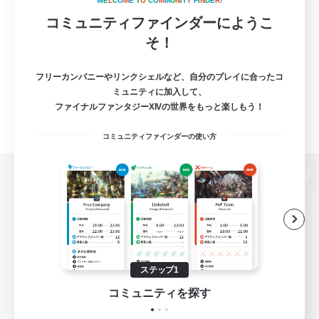
W
E
L
C
O
M
E
T
O
C
O
M
M
U
N
I
T
Y
F
I
N
D
E
R
!
コミュニティファインダーにようこ
そ！
フリーカンパニーやリンクシェルなど、自分のプレイに合ったコ
ミュニティに加入して、
ファイナルファンタジーXIVの世界をもっと楽しもう！
コミュニティファインダーの使い方
パソコン版へ
関連商品
e-STOREで購入
ステップ1
ゲームダウンロード
コミュニティを探す