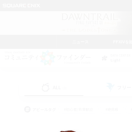
ニュース
FFXIVを
DATA CENTER
Light
ALL
フリー
(0)
アピールタグ
#初心者/若葉歓迎
#絶挑戦
#モブハント
#学生中心
#なんでも楽しむ
#スクリーンショット撮影
#ハウジ