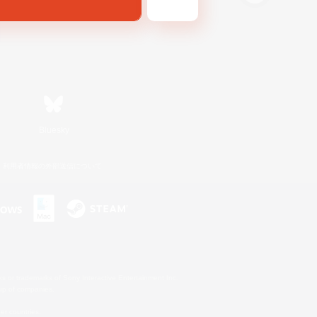
Bluesky
利用者情報の外部送信について
s or trademarks of Sony Interactive Entertainment Inc.
up of companies.
er countries.