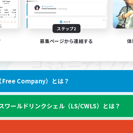
ステップ2
す
募集ページから連絡する
体
ree Company）とは？
スワールドリンクシェル（LS/CWLS）とは？
スマートフォン版へ