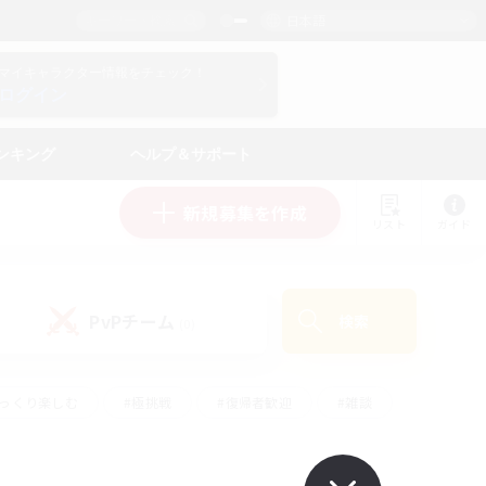
日本語
マイキャラクター情報をチェック！
ログイン
ンキング
ヘルプ＆サポート
新規募集を作成
リスト
ガイド
PvPチーム
検索
(0)
ゆっくり楽しむ
#極挑戦
#復帰者歓迎
#雑談
ルプレイ
#トレジャーハント
#レベリング
して頑張る
#プレイヤー主催イベント