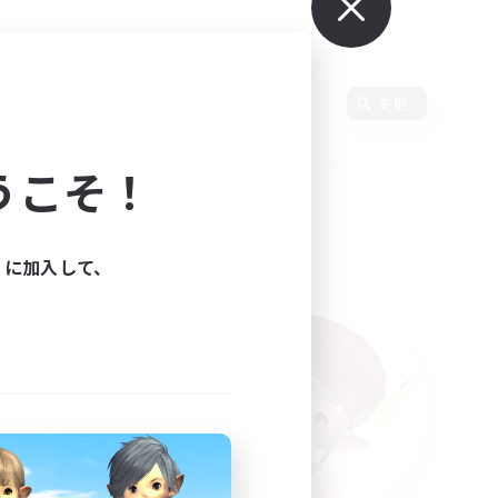
使用言語
変更
うこそ！
ィに加入して、
た。