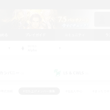
始める
プレイガイド
コミュニティ
ラ
WORLD
Alpha
カンパニー
LS & CWLS
(0)
(0)
#零式挑戦
#立ち上げメンバー募集
#社会人中心
#まったり
#体験歓迎
#クラフター中心
#ギャザラー中心
#ロー
ング
#演奏
#ミラプリ（ミラージュプリズム）
#クリア目指