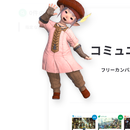
0件の募集が見つかりました！
指定なし
平日
週末
コミュ
フリーカンパ
募