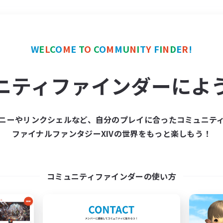
＃立ち上げメンバー募集
W
E
L
C
O
M
E
T
O
C
O
M
M
U
N
I
T
Y
F
I
N
D
E
R
!
ニティファインダーによ
ニーやリンクシェルなど、自分のプレイに合ったコミュニテ
ファイナルファンタジーXIVの世界をもっと楽しもう！
募集数 0件
集が見つかりませんでし
コミュニティファインダーの使い方
条件を変えて検索してみるでっす！