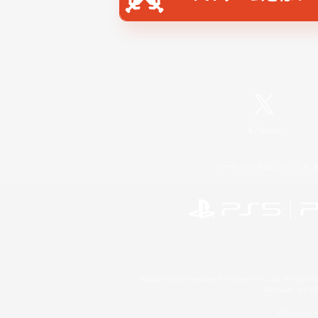
X
/
News
レーティング制度について
©2026 Sony Interactive Entertainment LLC."PlayStation
Microsoft, the 
Windows is e