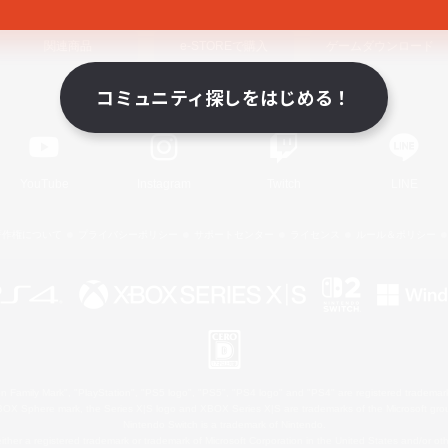
関連商品
e-STOREで購入
ゲームダウンロード
コミュニティ探しをはじめる！
Official Information
YouTube
Instagram
Twitch
LINE
著作権について
プライバシーポリシー
サポートセンター
ライセンス
ルール＆ポリシー
 Family Mark", "PlayStation", "PS5 logo", "PS5", "PS4 logo" and "PS4" are registered trademark
XBOX Sphere mark, the Series X|S logo and XBOX Series X|S are trademarks of the Microsoft gro
Nintendo Switch is a trademark of Nintendo.
ither a registered trademark or trademark of Microsoft Corporation in the United States and/or oth