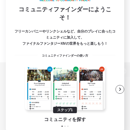
W
E
L
C
O
M
E
T
O
C
O
M
M
U
N
I
T
Y
F
I
N
D
E
R
!
コミュニティファインダーにようこ
そ！
フリーカンパニーやリンクシェルなど、自分のプレイに合ったコ
ミュニティに加入して、
ファイナルファンタジーXIVの世界をもっと楽しもう！
コミュニティファインダーの使い方
パソコン版へ
関連商品
e-STOREで購入
ステップ1
ゲームダウンロード
コミュニティを探す