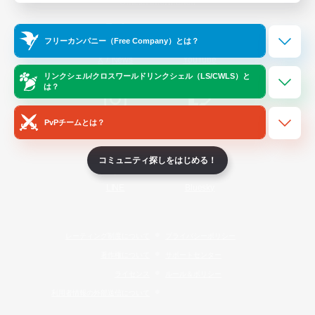
Official Information
フリーカンパニー（Free Company）とは？
/
X
News
YouTube
リンクシェル/クロスワールドリンクシェル（LS/CWLS）と
は？
PvPチームとは？
Instagram
Twitch
コミュニティ探しをはじめる！
LINE
Bluesky
レーティング制度について
プライバシーポリシー
著作権について
サポートセンター
ライセンス
ルール＆ポリシー
利用者情報の外部送信について