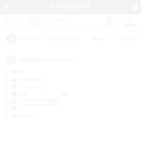
リスト
募集作成
#初心者/若葉歓迎
#絶挑戦
#立ち上げメ
アピールタグ
0件の募集が見つかりました！
指定なし
Alpha (Light)
フリーカンパニー
平日
週末
＃スクリーンショット撮影
使用言語