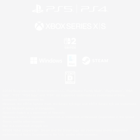
©2026 Sony Interactive Entertainment LLC."PlayStation Family Mark", "PlayStation", "PS5
logo", "PS5", "PS4 logo" and "PS4" are registered trademarks or trademarks of Sony
Interactive Entertainment Inc.
Microsoft, the XBOX Sphere mark, the Series X|S logo and XBOX Series X|S are trademarks
of the Microsoft group of companies.
Nintendo Switch is a trademark of Nintendo.
Windows is either a registered trademark or trademark of Microsoft Corporation in the United
States and/or other countries.
Mac is a trademark of Apple Inc.
©2026 Valve Corporation. Steam and the Steam logo are trademarks and/or registered
trademarks of Valve Corporation in the U.S. and/or other countries.