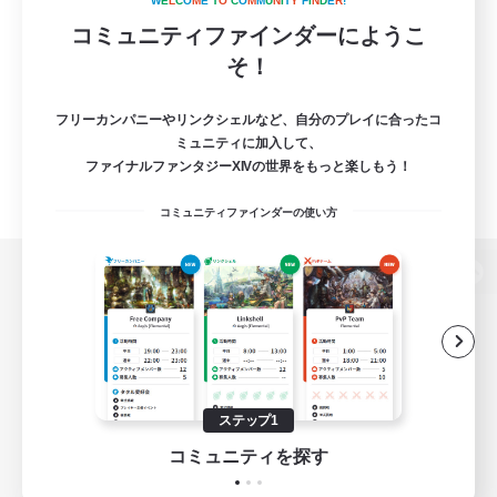
W
E
L
C
O
M
E
T
O
C
O
M
M
U
N
I
T
Y
F
I
N
D
E
R
!
コミュニティファインダーにようこ
そ！
フリーカンパニーやリンクシェルなど、自分のプレイに合ったコ
ミュニティに加入して、
ファイナルファンタジーXIVの世界をもっと楽しもう！
コミュニティファインダーの使い方
パソコン版へ
関連商品
e-STOREで購入
ステップ1
ゲームダウンロード
コミュニティを探す