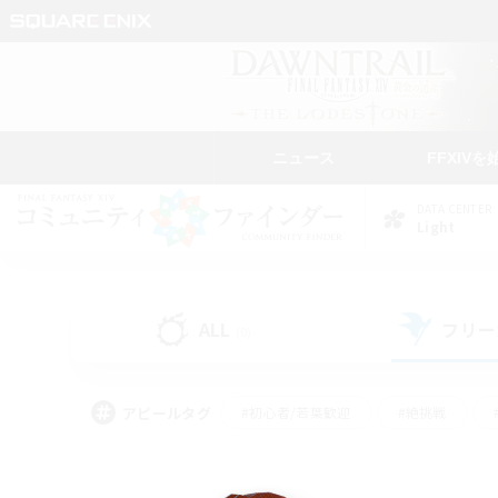
ニュース
FFXIVを
DATA CENTER
Light
ALL
フリー
(0)
アピールタグ
#初心者/若葉歓迎
#絶挑戦
#モブハント
#学生中心
#なんでも楽しむ
#スクリーンショット撮影
#ハウジ