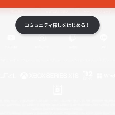
関連商品
e-STOREで購入
ゲームダウンロード
コミュニティ探しをはじめる！
Official Information
YouTube
Instagram
Twitch
LINE
著作権について
プライバシーポリシー
サポートセンター
ライセンス
ルール＆ポリシー
 Family Mark", "PlayStation", "PS5 logo", "PS5", "PS4 logo" and "PS4" are registered trademark
XBOX Sphere mark, the Series X|S logo and XBOX Series X|S are trademarks of the Microsoft gro
Nintendo Switch is a trademark of Nintendo.
ither a registered trademark or trademark of Microsoft Corporation in the United States and/or oth