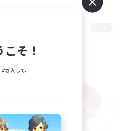
言語
変更
うこそ！
ィに加入して、
た。