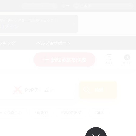
日本語
マイキャラクター情報をチェック！
ログイン
ンキング
ヘルプ＆サポート
新規募集を作成
リスト
ガイド
PvPチーム
検索
(0)
ゆっくり楽しむ
#極挑戦
#復帰者歓迎
#雑談
ルプレイ
#トレジャーハント
#レベリング
して頑張る
#プレイヤー主催イベント