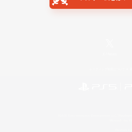
X
/
News
レーティング制度について
©2026 Sony Interactive Entertainment LLC."PlayStation
Microsoft, the 
Windows is e