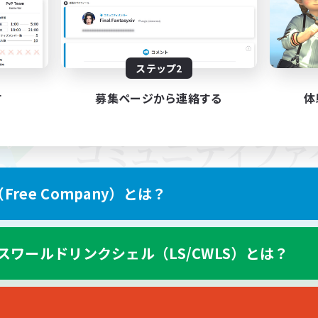
ステップ2
す
募集ページから連絡する
体
ree Company）とは？
スワールドリンクシェル（LS/CWLS）とは？
スマートフォン版へ