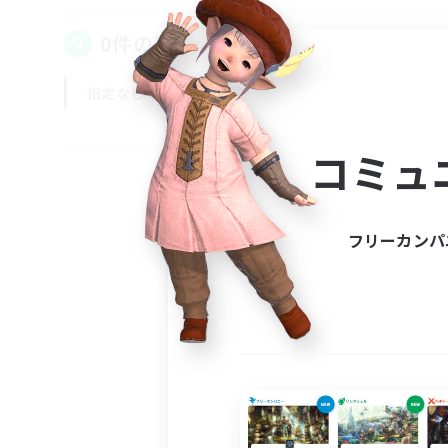
0件の募集が見つかりました！
指定なし
平日
週末
コミュ
フリーカンパ
募