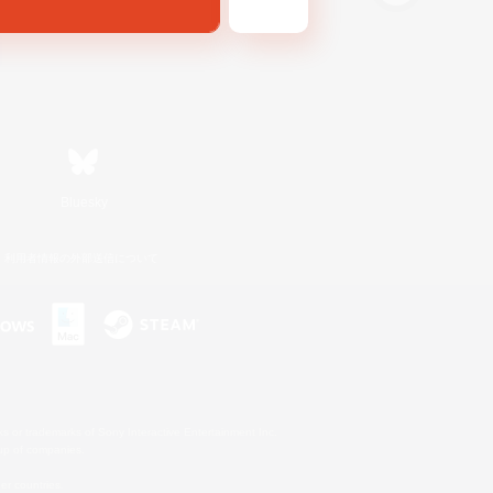
Bluesky
利用者情報の外部送信について
s or trademarks of Sony Interactive Entertainment Inc.
up of companies.
er countries.