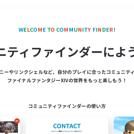
＃トレジャーハント
使用
W
E
L
C
O
M
E
T
O
C
O
M
M
U
N
I
T
Y
F
I
N
D
E
R
!
ニティファインダーによ
ニーやリンクシェルなど、自分のプレイに合ったコミュニテ
ファイナルファンタジーXIVの世界をもっと楽しもう！
募集数 0件
集が見つかりませんでし
コミュニティファインダーの使い方
条件を変えて検索してみるでっす！