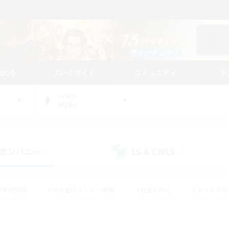
始める
プレイガイド
コミュニティ
ラ
WORLD
Alpha
カンパニー
LS & CWLS
(0)
(0)
#零式挑戦
#立ち上げメンバー募集
#社会人中心
#まったり
#体験歓迎
#クラフター中心
#ギャザラー中心
#ロー
ング
#演奏
#ミラプリ（ミラージュプリズム）
#クリア目指