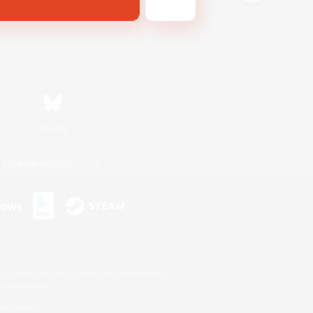
Bluesky
利用者情報の外部送信について
s or trademarks of Sony Interactive Entertainment Inc.
up of companies.
er countries.