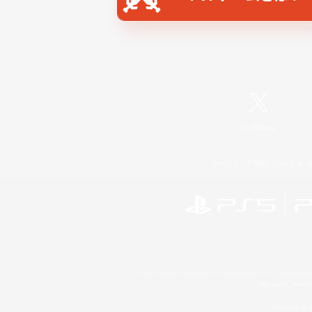
X
/
News
レーティング制度について
©2026 Sony Interactive Entertainment LLC."PlayStation
Microsoft, the 
Windows is e