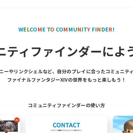
＃学生中心
使用言語
W
E
L
C
O
M
E
T
O
C
O
M
M
U
N
I
T
Y
F
I
N
D
E
R
!
ニティファインダーによ
ニーやリンクシェルなど、自分のプレイに合ったコミュニテ
ファイナルファンタジーXIVの世界をもっと楽しもう！
募集数 0件
集が見つかりませんでし
コミュニティファインダーの使い方
条件を変えて検索してみるでっす！