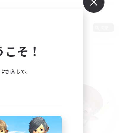
変更
うこそ！
ィに加入して、
た。