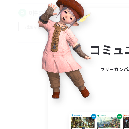
0件の募集が見つかりました！
指定なし
平日
週末
コミュ
フリーカンパ
募