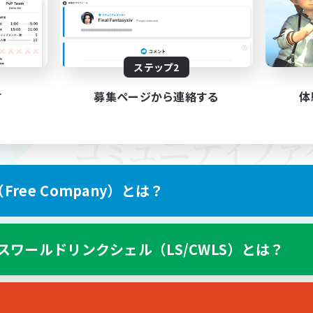
ステップ2
す
募集ページから連絡する
体
ree Company）とは？
スワールドリンクシェル（LS/CWLS）とは？
スマートフォン版へ