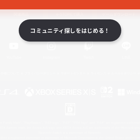
関連商品
e-STOREで購入
ゲームダウンロード
コミュニティ探しをはじめる！
Official Information
YouTube
Instagram
Twitch
LINE
著作権について
プライバシーポリシー
サポートセンター
ライセンス
ルール＆ポリシー
 Family Mark", "PlayStation", "PS5 logo", "PS5", "PS4 logo" and "PS4" are registered trademark
XBOX Sphere mark, the Series X|S logo and XBOX Series X|S are trademarks of the Microsoft gro
Nintendo Switch is a trademark of Nintendo.
ither a registered trademark or trademark of Microsoft Corporation in the United States and/or oth