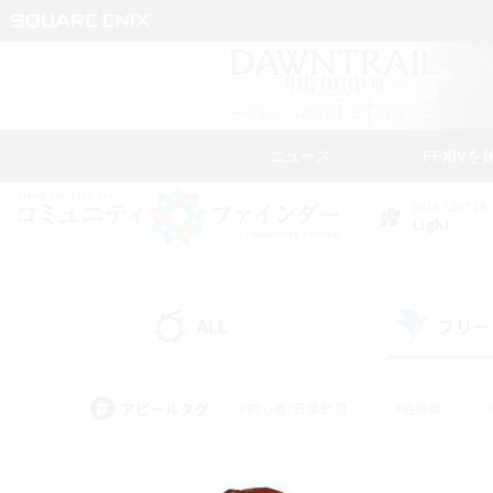
ニュース
FFXIVを
DATA CENTER
Light
ALL
フリー
(0)
アピールタグ
#初心者/若葉歓迎
#絶挑戦
#雑談
#なんでも楽しむ
#学生中心
#
#スクリーンショット撮影
#ト