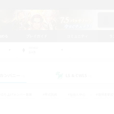
始める
プレイガイド
コミュニティ
ラ
WORLD
Lich
カンパニー
LS & CWLS
(0)
(0)
#立ち上げメンバー募集
#零式挑戦
#社会人中心
#復帰者歓迎
ギャザラー中心
#モブハント
#ロールプレイ
#体験歓迎
レジャーハント
#クリア目指して頑張る
#ミラプリ（ミラージュプリ