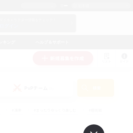
日本語
マイキャラクター情報をチェック！
ログイン
ンキング
ヘルプ＆サポート
新規募集を作成
リスト
ガイド
PvPチーム
検索
(0)
#演奏
#まったりゆっくり楽しむ
#極挑戦
#ハウジング
#レベリング
#クラフター中心
ズム）
#プレイヤー主催イベント