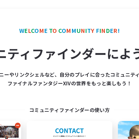
＃復帰者歓迎
使用言語
W
E
L
C
O
M
E
T
O
C
O
M
M
U
N
I
T
Y
F
I
N
D
E
R
!
ニティファインダーによ
ニーやリンクシェルなど、自分のプレイに合ったコミュニテ
ファイナルファンタジーXIVの世界をもっと楽しもう！
募集数 0件
集が見つかりませんでし
コミュニティファインダーの使い方
条件を変えて検索してみるでっす！