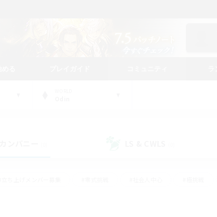
始める
プレイガイド
コミュニティ
ラ
WORLD
Odin
カンパニー
LS & CWLS
(0)
(0)
#立ち上げメンバー募集
#零式挑戦
#社会人中心
#極挑戦
#体験歓迎
#ロールプレイ
#ギャザラー中心
#クラフター中
て頑張る
#スクリーンショット撮影
#ミラプリ（ミラージュプリズム