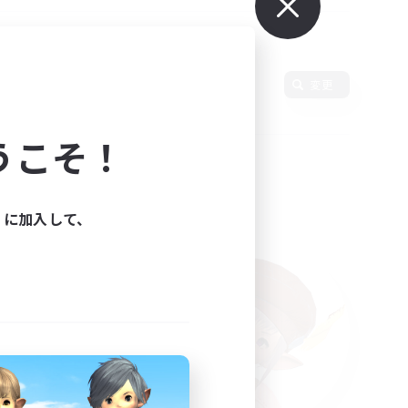
変更
うこそ！
ィに加入して、
た。