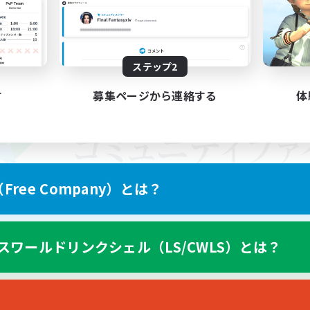
ステップ2
す
募集ページから連絡する
体
ree Company）とは？
スワールドリンクシェル（LS/CWLS）とは？
スマートフォン版へ