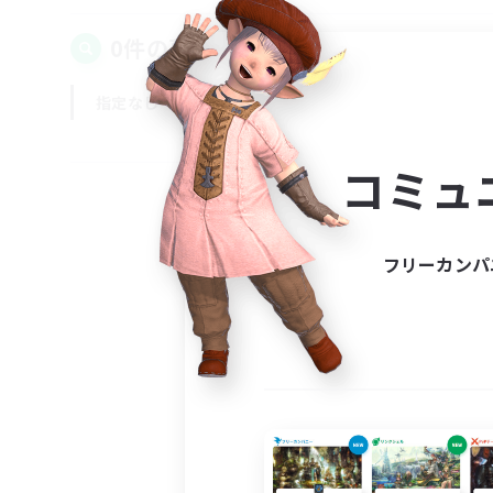
0件の募集が見つかりました！
指定なし
平日
週末
コミュ
フリーカンパ
募