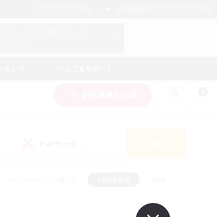
日本語
マイキャラクター情報をチェック！
ログイン
ンキング
ヘルプ＆サポート
新規募集を作成
リスト
ガイド
PvPチーム
検索
(0)
#まったりゆっくり楽しむ
#復帰者歓迎
#雑談
心
#演奏
#トレジャーハント
#ハウジング
）
#プレイヤー主催イベント