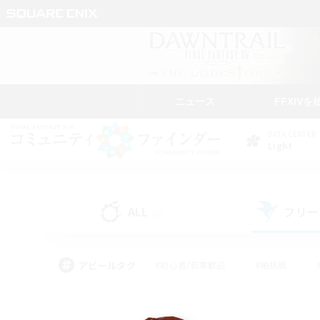
ニュース
FFXIVを
DATA CENTER
Light
ALL
フリー
(0)
アピールタグ
#初心者/若葉歓迎
#絶挑戦
#なんでも楽しむ
#学生中心
#モブハント
#レベリング
#クリア目指し