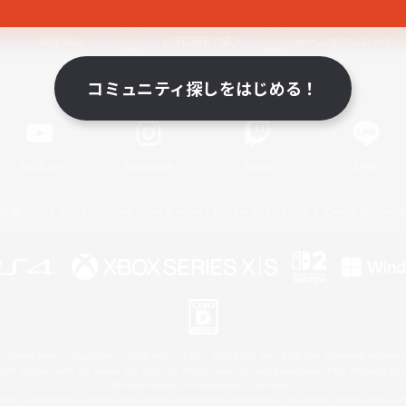
関連商品
e-STOREで購入
ゲームダウンロード
コミュニティ探しをはじめる！
Official Information
YouTube
Instagram
Twitch
LINE
著作権について
プライバシーポリシー
サポートセンター
ライセンス
ルール＆ポリシー
 Family Mark", "PlayStation", "PS5 logo", "PS5", "PS4 logo" and "PS4" are registered trademark
XBOX Sphere mark, the Series X|S logo and XBOX Series X|S are trademarks of the Microsoft gro
Nintendo Switch is a trademark of Nintendo.
ither a registered trademark or trademark of Microsoft Corporation in the United States and/or oth