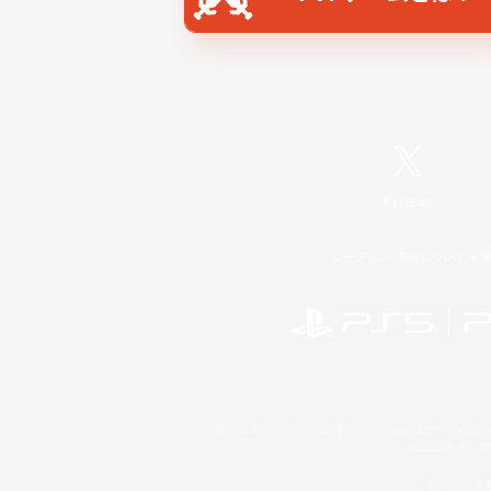
X
/
News
レーティング制度について
©2026 Sony Interactive Entertainment LLC."PlayStation
Microsoft, the 
Windows is e