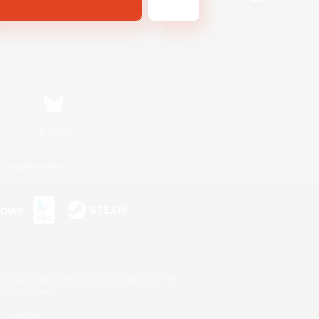
Bluesky
利用者情報の外部送信について
s or trademarks of Sony Interactive Entertainment Inc.
up of companies.
er countries.