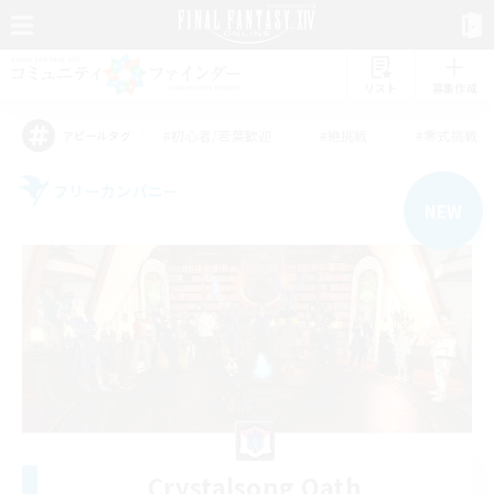
リスト
募集作成
#初心者/若葉歓迎
#絶挑戦
#零式挑戦
アピールタグ
フリーカンパニー
NEW
Crystalsong Oath