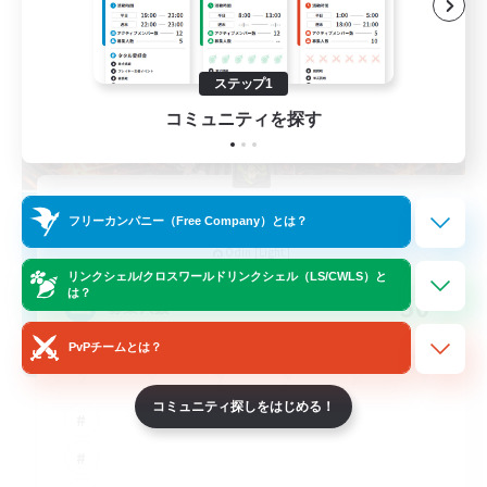
ステップ1
コミュニティを探す
Derailed
フリーカンパニー（Free Company）とは？
追加メンバー募集
Odin [Light]
リンクシェル/クロスワールドリンクシェル（LS/CWLS）と
は？
50
募集人数
PvPチームとは？
コミュニティ探しをはじめる！