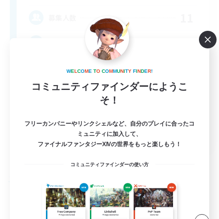
11
募集人数
Active Discord Server
W
E
L
C
O
M
E
T
O
C
O
M
M
U
N
I
T
Y
F
I
N
D
E
R
!
コミュニティファインダーにようこ
そ！
フリーカンパニーやリンクシェルなど、自分のプレイに合ったコ
EN
ミュニティに加入して、
ファイナルファンタジーXIVの世界をもっと楽しもう！
詳細を見る
募集期間: 2026/09/04 まで
コミュニティファインダーの使い方
フリーカンパニー