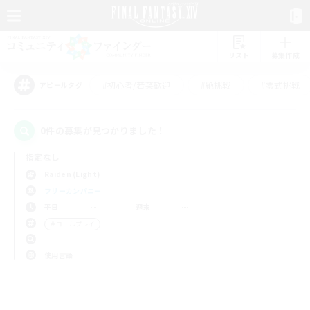
リスト
募集作成
#初心者/若葉歓迎
#絶挑戦
#零式挑戦
アピールタグ
0件の募集が見つかりました！
指定なし
Raiden (Light)
フリーカンパニー
平日
週末
＃ロールプレイ
使用言語