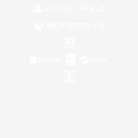
©2026 Sony Interactive Entertainment LLC."PlayStation Family Mark", "PlayStation", "PS5
logo", "PS5", "PS4 logo" and "PS4" are registered trademarks or trademarks of Sony
Interactive Entertainment Inc.
Microsoft, the XBOX Sphere mark, the Series X|S logo and XBOX Series X|S are trademarks
of the Microsoft group of companies.
Nintendo Switch is a trademark of Nintendo.
Windows is either a registered trademark or trademark of Microsoft Corporation in the United
States and/or other countries.
Mac is a trademark of Apple Inc.
©2026 Valve Corporation. Steam and the Steam logo are trademarks and/or registered
trademarks of Valve Corporation in the U.S. and/or other countries.