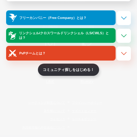
Official Information
フリーカンパニー（Free Company）とは？
/
X
News
YouTube
リンクシェル/クロスワールドリンクシェル（LS/CWLS）と
は？
PvPチームとは？
Instagram
Twitch
コミュニティ探しをはじめる！
LINE
Bluesky
レーティング制度について
プライバシーポリシー
著作権について
サポートセンター
ライセンス
ルール＆ポリシー
利用者情報の外部送信について