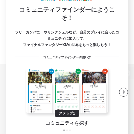
W
E
L
C
O
M
E
T
O
C
O
M
M
U
N
I
T
Y
F
I
N
D
E
R
!
コミュニティファインダーにようこ
そ！
フリーカンパニーやリンクシェルなど、自分のプレイに合ったコ
ミュニティに加入して、
ファイナルファンタジーXIVの世界をもっと楽しもう！
コミュニティファインダーの使い方
パソコン版へ
関連商品
e-STOREで購入
ステップ1
ゲームダウンロード
コミュニティを探す