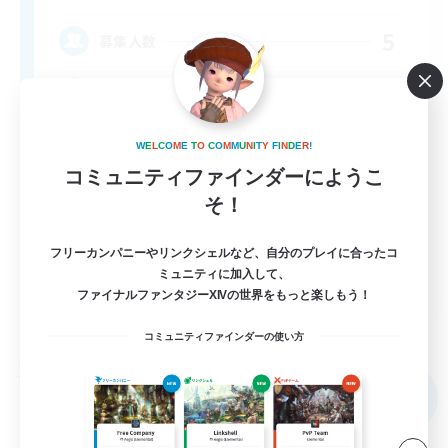
5
募集人数
Events & aktiver Discord
W
E
L
C
O
M
E
T
O
C
O
M
M
U
N
I
T
Y
F
I
N
D
E
R
!
コミュニティファインダーにようこ
そ！
フリーカンパニーやリンクシェルなど、自分のプレイに合ったコ
ミュニティに加入して、
DE
ファイナルファンタジーXIVの世界をもっと楽しもう！
詳細を見る
募集期間: 2026/09/05 まで
コミュニティファインダーの使い方
フリーカンパニー
NEW