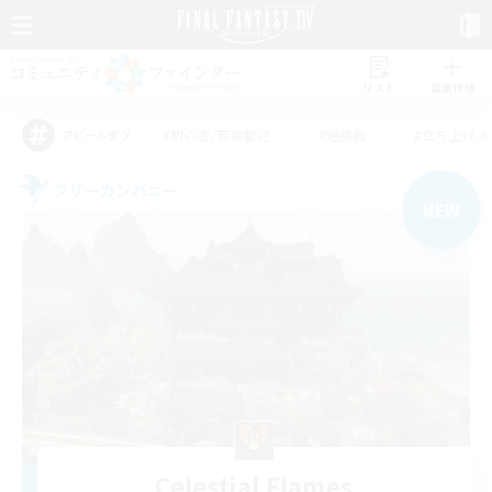
リスト
募集作成
#初心者/若葉歓迎
#絶挑戦
#立ち上げメ
アピールタグ
フリーカンパニー
NEW
Celestial Flames