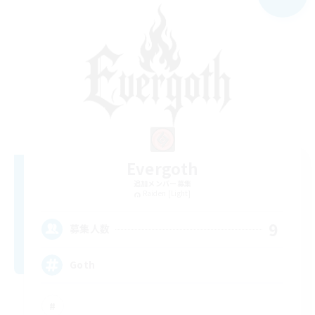
Evergoth
追加メンバー募集
Raiden [Light]
9
募集人数
Goth