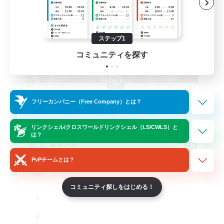
ステップ1
コミュニティを探す
Catgirl Partybus
フリーカンパニー（Free Company）とは？
追加メンバー募集
Raiden [Light]
リンクシェル/クロスワールドリンクシェル（LS/CWLS）と
は？
45
募集人数
PvPチームとは？
Social
コミュニティ探しをはじめる！