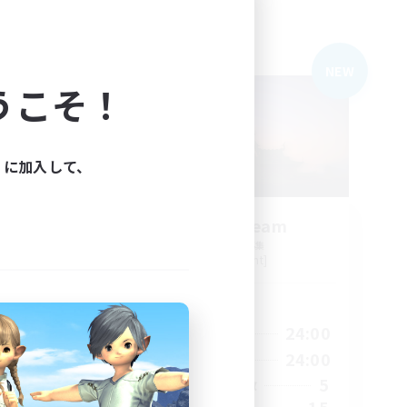
フリーカンパニー
NEW
NEW
うこそ！
ィに加入して、
s
Sunrise Dream
追加メンバー募集
Alpha [Light]
活動時間
24:00
1:00
24:00
平日
24:00
1:00
24:00
週末
17
5
アクティブメンバー数