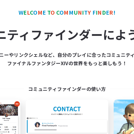
W
E
L
C
O
M
E
T
O
C
O
M
M
U
N
I
T
Y
F
I
N
D
E
R
!
カンパニー
フリーカンパニー
NEW
ニティファインダーによ
ニーやリンクシェルなど、自分のプレイに合ったコミュニテ
ファイナルファンタジーXIVの世界をもっと楽しもう！
Naja_Haje
Sleepy Moogle
追加メンバー募集
追加メンバー募集
Alpha [Light]
Alpha [Light]
コミュニティファインダーの使い方
動時間
活動時間
7:00
24:00
16:00
日
平日
7:00
2:00
8:00
末
週末
29
クティブメンバー数
アクティブメンバー数