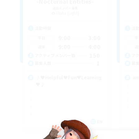
-Nocturnal Entities-
追加メンバー募集
Alpha [Light]
活動時間
活
9:00
3:00
平日
平
9:00
4:00
週末
週
150
アクティブメンバー数
ア
1
募集人数
募
♪♥Helpful♥Fun♥Learning
am
♥♪
EN
募集期間: 2026/09/06 まで