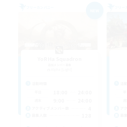
フリーカンパニー
フリー
NEW
YoRHa Squadron
追加メンバー募集
Alpha [Light]
活動時間
活
18:00
24:00
平日
平
9:00
24:00
週末
週
4
アクティブメンバー数
ア
128
募集人数
募