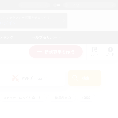
日本語
マイキャラクター情報をチェック！
ログイン
ンキング
ヘルプ＆サポート
新規募集を作成
リスト
ガイド
PvPチーム
検索
(0)
#まったりゆっくり楽しむ
#復帰者歓迎
#雑談
心
#演奏
#トレジャーハント
#ハウジング
）
#プレイヤー主催イベント