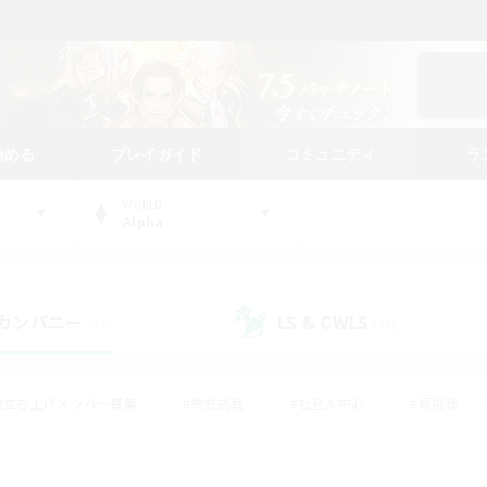
始める
プレイガイド
コミュニティ
ラ
WORLD
Alpha
カンパニー
LS & CWLS
(47)
(27)
#立ち上げメンバー募集
#零式挑戦
#社会人中心
#極挑戦
#体験歓迎
#ロールプレイ
#ギャザラー中心
#クラフター中
て頑張る
#スクリーンショット撮影
#ミラプリ（ミラージュプリズム