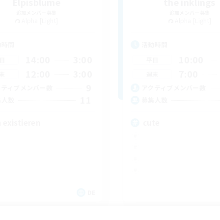
Elpisblume
the inklings
追加メンバー募集
追加メンバー募集
Alpha [Light]
Alpha [Light]
動時間
活動時間
14:00
3:00
10:00
日
平日
12:00
3:00
7:00
末
週末
9
クティブメンバー数
アクティブメンバー数
11
集人数
募集人数
 existieren
cute
DE
募集期間: 2026/09/06 まで
募集期間: 20