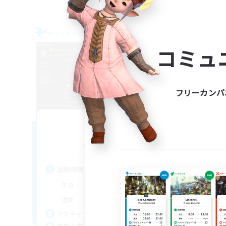
フリーカンパニー
フリー
コミュ
フリーカンパ
Initiative
追加メンバー募集
Alpha [Light]
活動時間
活
1:00
24:00
平日
平
1:00
24:00
週末
週
500
アクティブメンバー数
ア