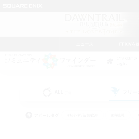
ニュース
FFXIVを
DATA CENTER
Light
ALL
フリー
(74)
アピールタグ
#初心者/若葉歓迎
#絶挑戦
#なんでも楽しむ
#学生中心
#モブハント
#レベリング
#クリア目指し