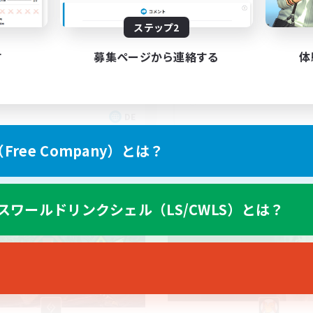
25
集人数
募集人数
ステップ2
hlfühlfaktor
25+ casual LGBTQ-fr
す
募集ページから連絡する
体
DE
募集期間: 2026/09/05 まで
募集期間: 20
ree Company）とは？
カンパニー
フリーカンパニー
スワールドリンクシェル（LS/CWLS）とは？
NEW