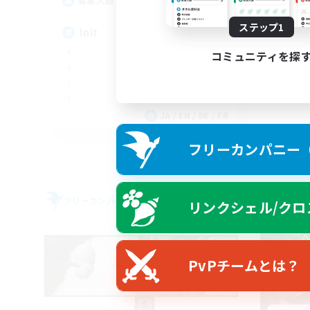
100
募集人数
募
ステップ1
Init
Wo
コミュニティを探
JA / EN / DE / FR
募集期間: 2026/09/05 まで
フリーカンパニー（F
フリーカンパニー
フリー
リンクシェル/クロ
NEW
PvPチームとは？