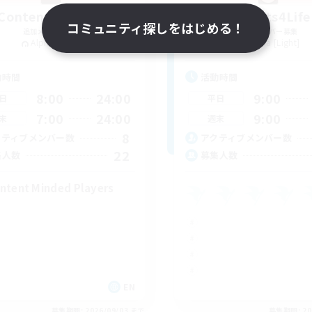
Content Warning
Sprouts4Life
コミュニティ探しをはじめる！
追加メンバー募集
追加メンバー募集
Alpha [Light]
Alpha [Light]
動時間
活動時間
8:00
24:00
9:00
日
平日
7:00
24:00
9:00
末
週末
8
クティブメンバー数
アクティブメンバー数
22
集人数
募集人数
ntent Minded Players
EN
募集期間: 2026/09/03 まで
募集期間: 20