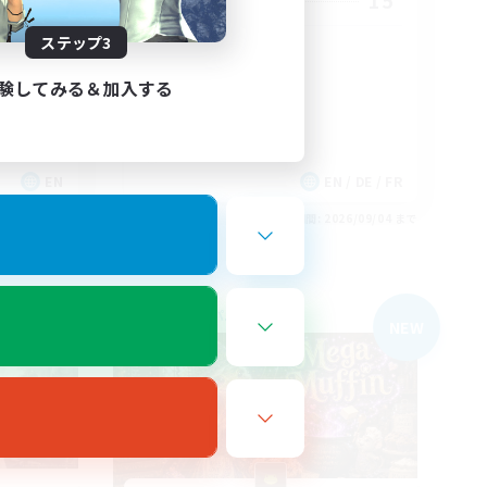
20
15
募集人数
ステップ3
iendly
Warm and cozy
験してみる＆加入する
EN
EN / DE / FR
26/09/04 まで
募集期間: 2026/09/04 まで
フリーカンパニー
NEW
NEW