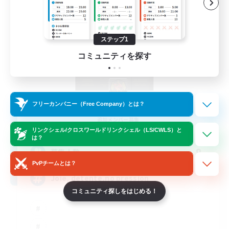
ステップ1
コミュニティを探す
Guard Of The Zodiac
フリーカンパニー（Free Company）とは？
追加メンバー募集
Zodiark [Light]
リンクシェル/クロスワールドリンクシェル（LS/CWLS）と
は？
8
募集人数
PvPチームとは？
Joie, detente,no pression
コミュニティ探しをはじめる！