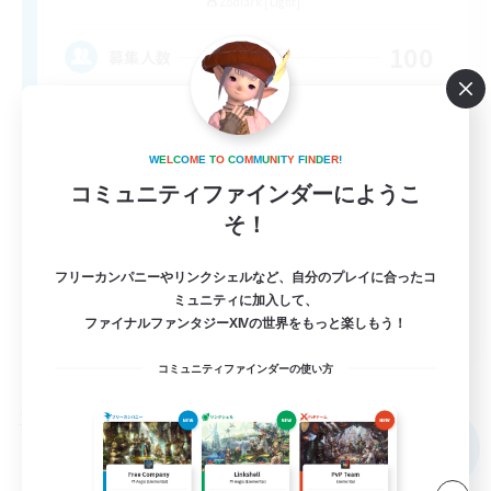
Zodiark [Light]
100
募集人数
Weekly Raid Events
W
E
L
C
O
M
E
T
O
C
O
M
M
U
N
I
T
Y
F
I
N
D
E
R
!
コミュニティファインダーにようこ
そ！
フリーカンパニーやリンクシェルなど、自分のプレイに合ったコ
ミュニティに加入して、
EN
ファイナルファンタジーXIVの世界をもっと楽しもう！
詳細を見る
コミュニティファインダーの使い方
募集期間: 2026/09/06 まで
フリーカンパニー
NEW