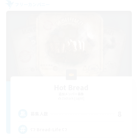
フリーカンパニー
Hot Bread
追加メンバー募集
Zodiark [Light]
8
募集人数
ʕʔ Bread-Life ʕʔ