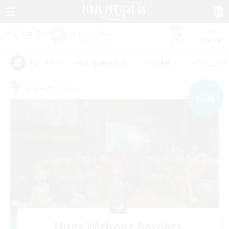
リスト
募集作成
#初心者/若葉歓迎
#絶挑戦
#立ち上げメ
アピールタグ
フリーカンパニー
NEW
Hugs Without Borders