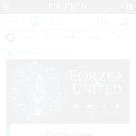
リスト
募集作成
#初心者/若葉歓迎
#絶挑戦
#立ち上げメ
アピールタグ
クロスワールドリンクシェル
Eorzea United