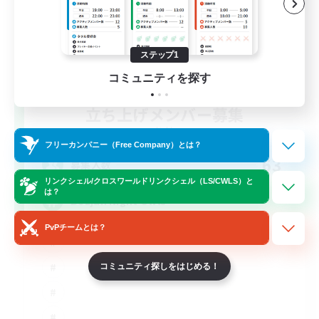
ステップ1
コミュニティを探す
立ち上げメンバー募集
Light
フリーカンパニー（Free Company）とは？
63
募集人数
リンクシェル/クロスワールドリンクシェル（LS/CWLS）と
は？
Bozjan Night Owls
PvPチームとは？
コミュニティ探しをはじめる！