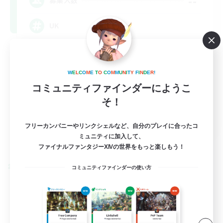
--
募集人数
UK
W
E
L
C
O
M
E
T
O
C
O
M
M
U
N
I
T
Y
F
I
N
D
E
R
!
コミュニティファインダーにようこ
そ！
EN
フリーカンパニーやリンクシェルなど、自分のプレイに合ったコ
ミュニティに加入して、
詳細を見る
募集期間: 2026/09/05 まで
ファイナルファンタジーXIVの世界をもっと楽しもう！
クロスワールドリンクシェル
コミュニティファインダーの使い方