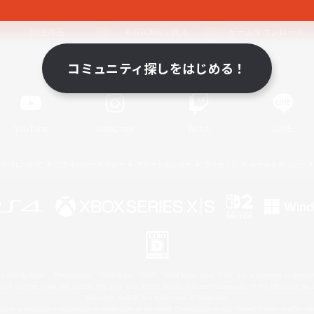
関連商品
e-STOREで購入
ゲームダウンロード
コミュニティ探しをはじめる！
Official Information
YouTube
Instagram
Twitch
LINE
著作権について
プライバシーポリシー
サポートセンター
ライセンス
ルール＆ポリシー
 Family Mark", "PlayStation", "PS5 logo", "PS5", "PS4 logo" and "PS4" are registered trademark
XBOX Sphere mark, the Series X|S logo and XBOX Series X|S are trademarks of the Microsoft gro
Nintendo Switch is a trademark of Nintendo.
ither a registered trademark or trademark of Microsoft Corporation in the United States and/or oth