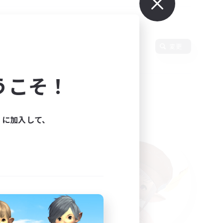
使用言語
変更
うこそ！
ィに加入して、
た。