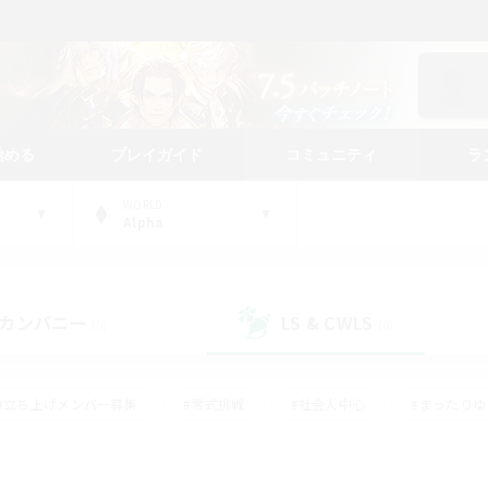
始める
プレイガイド
コミュニティ
ラ
WORLD
Alpha
カンパニー
LS & CWLS
(0)
(0)
#立ち上げメンバー募集
#零式挑戦
#社会人中心
#まったり
体験歓迎
#クラフター中心
#ロールプレイ
#ギャザラー中心
ージュプリズム）
#スクリーンショット撮影
#クリア目指して頑張る