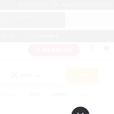
日本語
マイキャラクター情報をチェック！
ログイン
ンキング
ヘルプ＆サポート
新規募集を作成
リスト
ガイド
PvPチーム
検索
(0)
ゆっくり楽しむ
#極挑戦
#復帰者歓迎
#雑談
#ハウジング
#トレジャーハント
#レベリング
#プレイヤー主催イベント