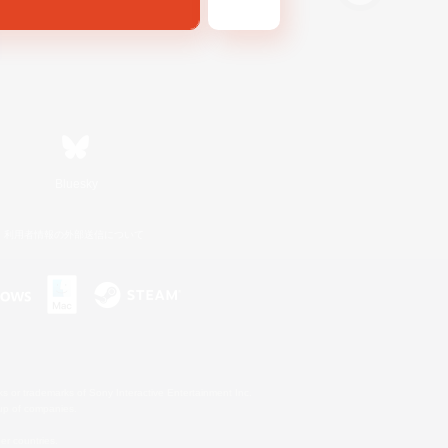
Bluesky
利用者情報の外部送信について
s or trademarks of Sony Interactive Entertainment Inc.
up of companies.
er countries.