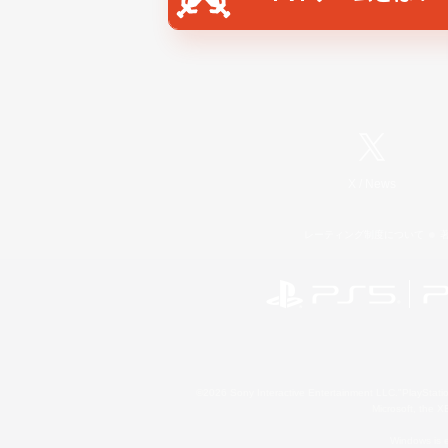
X
/
News
レーティング制度について
©2026 Sony Interactive Entertainment LLC."PlayStation
Microsoft, the 
Windows is e