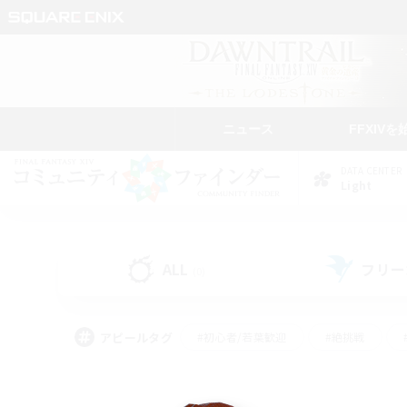
ニュース
FFXIVを
DATA CENTER
Light
ALL
フリー
(0)
アピールタグ
#初心者/若葉歓迎
#絶挑戦
#学生中心
#なんでも楽しむ
#モブハント
#
#演奏
#ミラプリ（ミラ