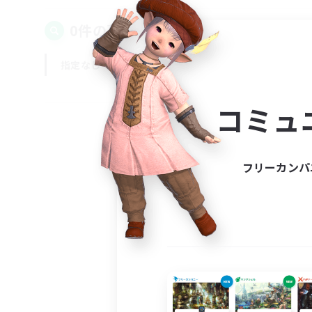
0件の募集が見つかりました！
指定なし
平日
週末
コミュ
フリーカンパ
募