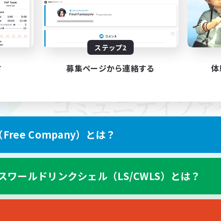
ステップ2
す
募集ページから連絡する
体
ree Company）とは？
スワールドリンクシェル（LS/CWLS）とは？
スマートフォン版へ