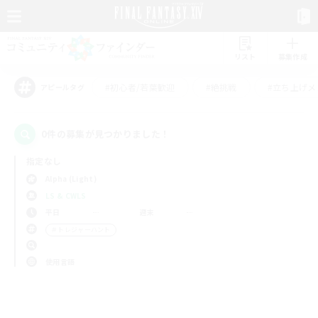
リスト
募集作成
#初心者/若葉歓迎
#絶挑戦
#立ち上げメ
アピールタグ
0件の募集が見つかりました！
指定なし
Alpha (Light)
LS & CWLS
平日
週末
＃トレジャーハント
使用言語