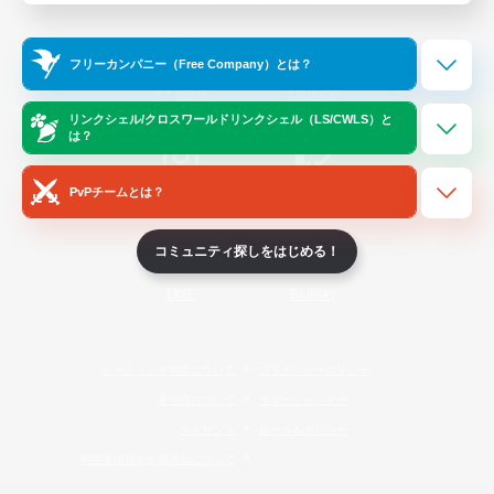
Official Information
フリーカンパニー（Free Company）とは？
/
X
News
YouTube
リンクシェル/クロスワールドリンクシェル（LS/CWLS）と
は？
PvPチームとは？
Instagram
Twitch
コミュニティ探しをはじめる！
LINE
Bluesky
レーティング制度について
プライバシーポリシー
著作権について
サポートセンター
ライセンス
ルール＆ポリシー
利用者情報の外部送信について