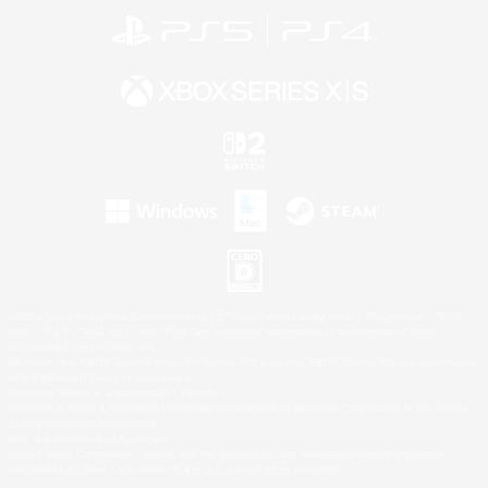
©2026 Sony Interactive Entertainment LLC."PlayStation Family Mark", "PlayStation", "PS5
logo", "PS5", "PS4 logo" and "PS4" are registered trademarks or trademarks of Sony
Interactive Entertainment Inc.
Microsoft, the XBOX Sphere mark, the Series X|S logo and XBOX Series X|S are trademarks
of the Microsoft group of companies.
Nintendo Switch is a trademark of Nintendo.
Windows is either a registered trademark or trademark of Microsoft Corporation in the United
States and/or other countries.
Mac is a trademark of Apple Inc.
©2026 Valve Corporation. Steam and the Steam logo are trademarks and/or registered
trademarks of Valve Corporation in the U.S. and/or other countries.