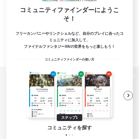
W
E
L
C
O
M
E
T
O
C
O
M
M
U
N
I
T
Y
F
I
N
D
E
R
!
コミュニティファインダーにようこ
そ！
フリーカンパニーやリンクシェルなど、自分のプレイに合ったコ
ミュニティに加入して、
ファイナルファンタジーXIVの世界をもっと楽しもう！
コミュニティファインダーの使い方
パソコン版へ
関連商品
e-STOREで購入
ステップ1
ゲームダウンロード
コミュニティを探す