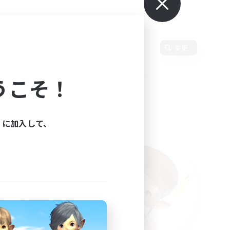
変更
うこそ！
ィに加入して、
た。