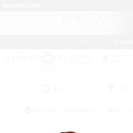
ニュース
FFXIVを
DATA CENTER
Light
ALL
フリー
(0)
アピールタグ
#初心者/若葉歓迎
#絶挑戦
#学生中心
#なんでも楽しむ
#モブハント
#
#演奏
#ミラプリ（ミラ