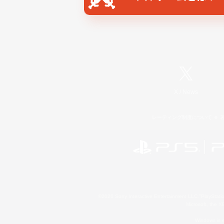
X
/
News
レーティング制度について
©2026 Sony Interactive Entertainment LLC."PlayStation
Microsoft, the 
Windows is e