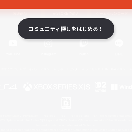
関連商品
e-STOREで購入
ゲームダウンロード
コミュニティ探しをはじめる！
Official Information
YouTube
Instagram
Twitch
LINE
著作権について
プライバシーポリシー
サポートセンター
ライセンス
ルール＆ポリシー
 Family Mark", "PlayStation", "PS5 logo", "PS5", "PS4 logo" and "PS4" are registered trademark
XBOX Sphere mark, the Series X|S logo and XBOX Series X|S are trademarks of the Microsoft gro
Nintendo Switch is a trademark of Nintendo.
ither a registered trademark or trademark of Microsoft Corporation in the United States and/or oth