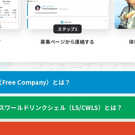
ステップ2
す
募集ページから連絡する
体
ree Company）とは？
スワールドリンクシェル（LS/CWLS）とは？
スマートフォン版へ