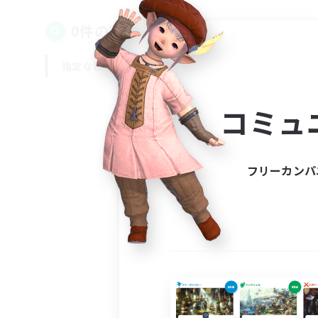
0件の募集が見つかりました！
指定なし
平日
週末
コミュ
フリーカンパ
募