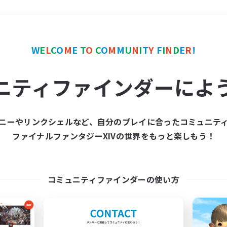
＃雑談
使用言語
W
E
L
C
O
M
E
T
O
C
O
M
M
U
N
I
T
Y
F
I
N
D
E
R
!
ニティファインダーによ
ニーやリンクシェルなど、自分のプレイに合ったコミュニテ
ファイナルファンタジーXIVの世界をもっと楽しもう！
募集数 0件
集が見つかりませんでし
コミュニティファインダーの使い方
条件を変えて検索してみるでっす！