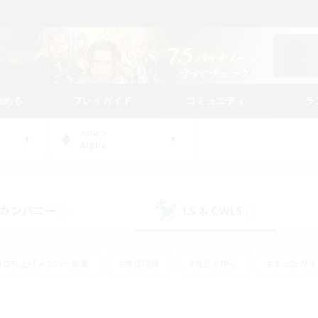
始める
プレイガイド
コミュニティ
ラ
WORLD
Alpha
カンパニー
LS & CWLS
(0)
(0)
#立ち上げメンバー募集
#零式挑戦
#社会人中心
#まったり
体験歓迎
#クラフター中心
#ロールプレイ
#ギャザラー中心
ージュプリズム）
#スクリーンショット撮影
#クリア目指して頑張る