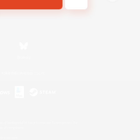
Bluesky
利用者情報の外部送信について
s or trademarks of Sony Interactive Entertainment Inc.
up of companies.
er countries.