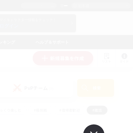
日本語
マイキャラクター情報をチェック！
ログイン
ンキング
ヘルプ＆サポート
新規募集を作成
リスト
ガイド
PvPチーム
検索
(0)
ゆっくり楽しむ
#極挑戦
#復帰者歓迎
#雑談
#ハウジング
#トレジャーハント
#レベリング
#プレイヤー主催イベント