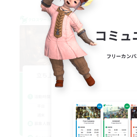
クロスワールドリンクシェル
クロス
コミュ
フリーカンパ
立ち上げメンバー募集
S
Light
活動時間
活
18:00
22:00
平日
平
16:00
22:00
週末
週
1
募集人数
ア
募