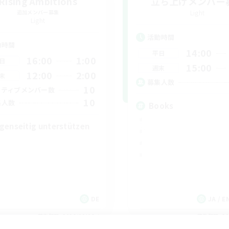
Rising Ambitions
立ち上げメンバー
追加メンバー募集
Light
Light
活動時間
動時間
14:00
平日
16:00
1:00
日
15:00
週末
12:00
2:00
末
募集人数
10
クティブメンバー数
10
集人数
Books
genseitig unterstützen
DE
JA / EN
募集期間: 2026/09/06 まで
募集期間: 20