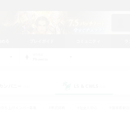
始める
プレイガイド
コミュニティ
ラ
WORLD
Phoenix
カンパニー
LS & CWLS
(53)
(28)
#立ち上げメンバー募集
#零式挑戦
#社会人中心
#復帰者歓迎
ギャザラー中心
#モブハント
#ロールプレイ
#体験歓迎
レジャーハント
#クリア目指して頑張る
#ミラプリ（ミラージュプリ