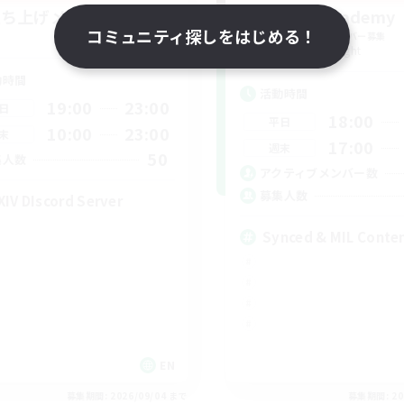
立ち上げメンバー募集
Syncademy
コミュニティ探しをはじめる！
Light
追加メンバー募集
Light
動時間
活動時間
19:00
23:00
日
18:00
平日
10:00
23:00
末
17:00
週末
50
集人数
アクティブメンバー数
募集人数
XIV DIscord Server
Synced & MIL Conte
EN
募集期間: 2026/09/04 まで
募集期間: 20