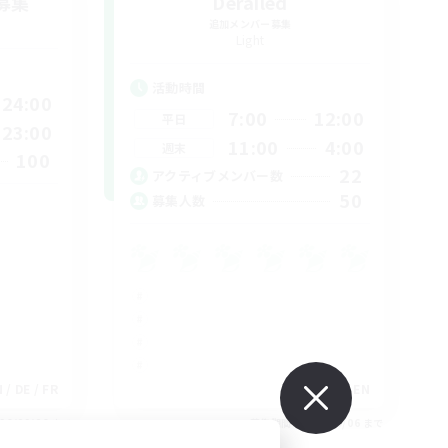
募集
Derailed
追加メンバー募集
Light
活動時間
24:00
7:00
12:00
平日
23:00
11:00
4:00
週末
100
22
アクティブメンバー数
50
募集人数
 / DE / FR
EN
26/09/06 まで
募集期間: 2026/09/06 まで