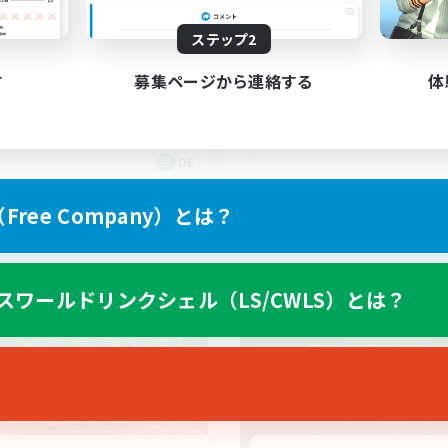
ステップ2
mmunity
UK
す
募集ページから連絡する
体
DE
募集期間: 2026/09/05 まで
募集期間: 20
ree Company）とは？
ワールドリンクシェル
クロスワールドリンクシェル
スワールドリンクシェル（LS/CWLS）とは？
NEW