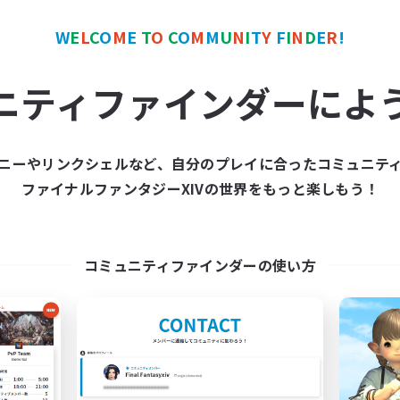
W
E
L
C
O
M
E
T
O
C
O
M
M
U
N
I
T
Y
F
I
N
D
E
R
!
ワールドリンクシェル
クロスワールドリンクシェル
NEW
ニティファインダーによ
ニーやリンクシェルなど、自分のプレイに合ったコミュニテ
ファイナルファンタジーXIVの世界をもっと楽しもう！
waghafte Bomber
FFXIV - UK
追加メンバー募集
追加メンバー募集
Light
Light
コミュニティファインダーの使い方
動時間
活動時間
16:00
23:00
0:00
日
平日
1:00
24:00
0:00
末
週末
6
クティブメンバー数
アクティブメンバー数
30
集人数
募集人数