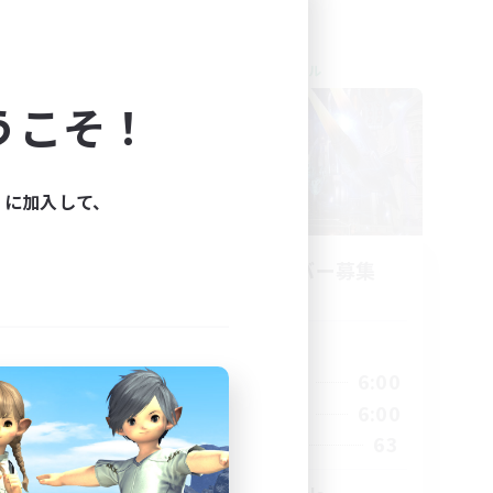
クロスワールドリンクシェル
うこそ！
ィに加入して、
立ち上げメンバー募集
Light
活動時間
22:00
6:00
平日
23:00
22:00
6:00
週末
23:00
63
募集人数
999
--