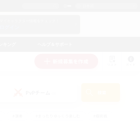
日本語
マイキャラクター情報をチェック！
ログイン
ンキング
ヘルプ＆サポート
新規募集を作成
リスト
ガイド
PvPチーム
検索
(0)
#演奏
#まったりゆっくり楽しむ
#極挑戦
#ハウジング
#レベリング
#クラフター中心
ズム）
#プレイヤー主催イベント