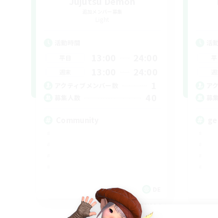
Jujutsu Demon
追加メンバー募集
Light
活動時間
活
13:00
24:00
平日
平
13:00
24:00
週末
週
1
アクティブメンバー数
ア
40
募集人数
募
Community
ge
DE
募集期間: 2026/09/06 まで