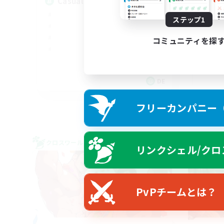
Casual, entspannt, aktiv
ステップ1
Co
コミュニティを探
DE
募集期間: 2026/09/05 まで
フリーカンパニー（F
クロスワールドリンクシェル
クロス
リンクシェル/クロ
NEW
PvPチームとは？