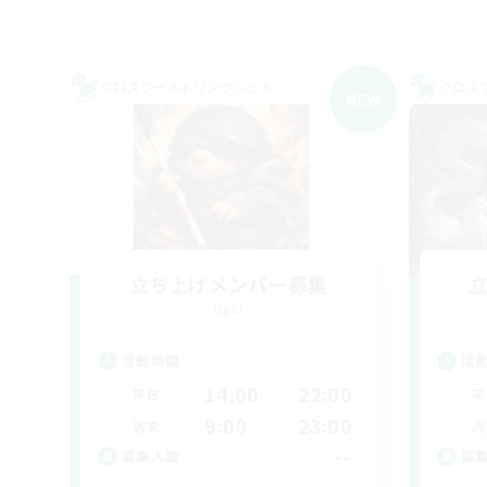
クロスワールドリンクシェル
クロス
NEW
立ち上げメンバー募集
Light
活動時間
活
14:00
22:00
平日
平
9:00
23:00
週末
週
--
募集人数
募