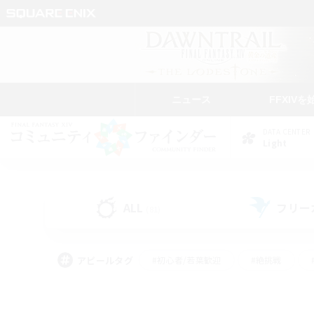
ニュース
FFXIVを
DATA CENTER
Light
ALL
フリー
(81)
アピールタグ
#初心者/若葉歓迎
#絶挑戦
#雑談
#なんでも楽しむ
#学生中心
#
#スクリーンショット撮影
#ト