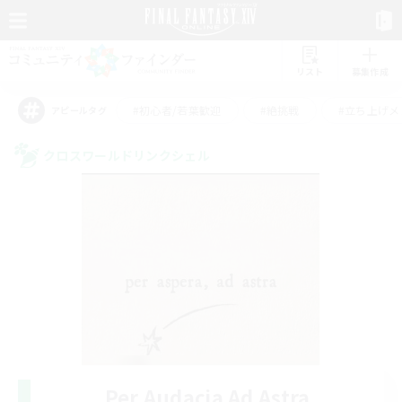
リスト
募集作成
#初心者/若葉歓迎
#絶挑戦
#立ち上げメ
アピールタグ
クロスワールドリンクシェル
Per Audacia Ad Astra