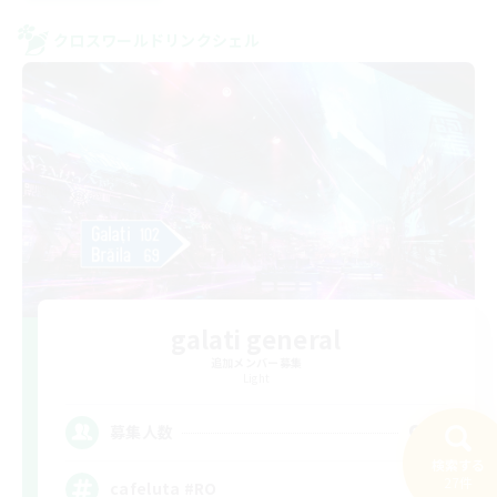
クロスワールドリンクシェル
galati general
追加メンバー募集
Light
99
募集人数
検索する
27件
cafeluta #RO