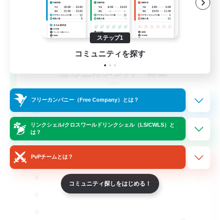
ステップ1
コミュニティを探す
立ち上げメンバー募集
Light
フリーカンパニー（Free Company）とは？
50
募集人数
リンクシェル/クロスワールドリンクシェル（LS/CWLS）と
FFXIV DIscord Server
は？
PvPチームとは？
コミュニティ探しをはじめる！