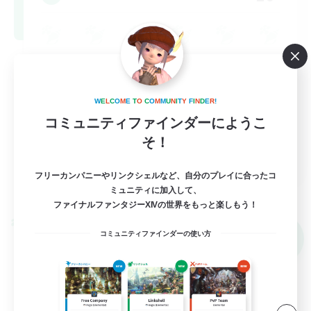
W
E
L
C
O
M
E
T
O
C
O
M
M
U
N
I
T
Y
F
I
N
D
E
R
!
コミュニティファインダーにようこ
そ！
EN / DE / FR
フリーカンパニーやリンクシェルなど、自分のプレイに合ったコ
詳細を見る
ミュニティに加入して、
募集期間: 2026/09/05 まで
ファイナルファンタジーXIVの世界をもっと楽しもう！
クロスワールドリンクシェル
コミュニティファインダーの使い方
NEW