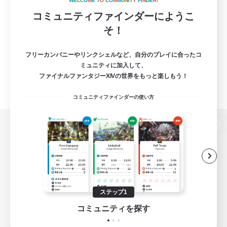
W
E
L
C
O
M
E
T
O
C
O
M
M
U
N
I
T
Y
F
I
N
D
E
R
!
コミュニティファインダーにようこ
そ！
フリーカンパニーやリンクシェルなど、自分のプレイに合ったコ
ミュニティに加入して、
ファイナルファンタジーXIVの世界をもっと楽しもう！
コミュニティファインダーの使い方
パソコン版へ
関連商品
e-STOREで購入
ステップ1
ゲームダウンロード
コミュニティを探す