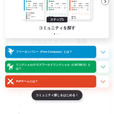
ステップ1
コミュニティを探す
立ち上げメンバー募集
Light
フリーカンパニー（Free Company）とは？
63
募集人数
リンクシェル/クロスワールドリンクシェル（LS/CWLS）と
は？
Bozjan Night Owls
PvPチームとは？
コミュニティ探しをはじめる！