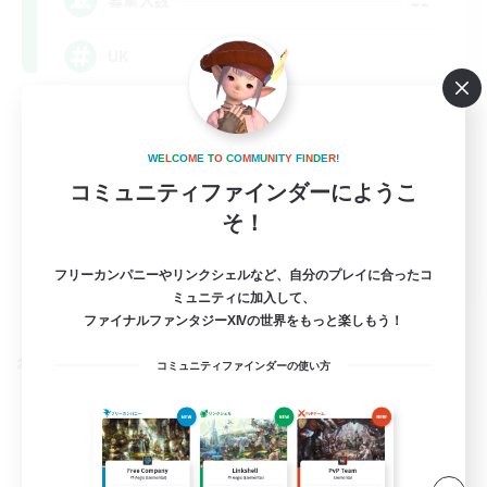
--
募集人数
UK
W
E
L
C
O
M
E
T
O
C
O
M
M
U
N
I
T
Y
F
I
N
D
E
R
!
コミュニティファインダーにようこ
そ！
EN
フリーカンパニーやリンクシェルなど、自分のプレイに合ったコ
ミュニティに加入して、
詳細を見る
募集期間: 2026/09/05 まで
ファイナルファンタジーXIVの世界をもっと楽しもう！
クロスワールドリンクシェル
コミュニティファインダーの使い方