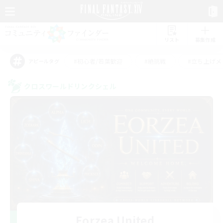
リスト
募集作成
#初心者/若葉歓迎
#絶挑戦
#立ち上げメ
アピールタグ
クロスワールドリンクシェル
Eorzea United