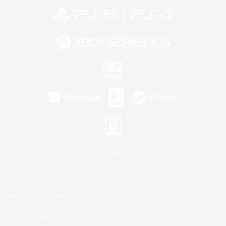
©2026 Sony Interactive Entertainment LLC."PlayStation Family Mark", "PlayStation", "PS5
logo", "PS5", "PS4 logo" and "PS4" are registered trademarks or trademarks of Sony
Interactive Entertainment Inc.
Microsoft, the XBOX Sphere mark, the Series X|S logo and XBOX Series X|S are trademarks
of the Microsoft group of companies.
Nintendo Switch is a trademark of Nintendo.
Windows is either a registered trademark or trademark of Microsoft Corporation in the United
States and/or other countries.
Mac is a trademark of Apple Inc.
©2026 Valve Corporation. Steam and the Steam logo are trademarks and/or registered
trademarks of Valve Corporation in the U.S. and/or other countries.