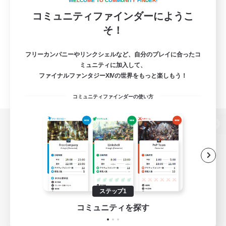
W
E
L
C
O
M
E
T
O
C
O
M
M
U
N
I
T
Y
F
I
N
D
E
R
!
コミュニティファインダーにようこ
そ！
フリーカンパニーやリンクシェルなど、自分のプレイに合ったコ
ミュニティに加入して、
ファイナルファンタジーXIVの世界をもっと楽しもう！
コミュニティファインダーの使い方
パソコン版へ
関連商品
e-STOREで購入
ステップ1
ゲームダウンロード
コミュニティを探す