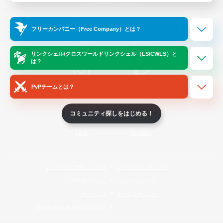
Official Information
フリーカンパニー（Free Company）とは？
/
X
News
YouTube
リンクシェル/クロスワールドリンクシェル（LS/CWLS）と
は？
PvPチームとは？
Instagram
Twitch
コミュニティ探しをはじめる！
LINE
Bluesky
レーティング制度について
プライバシーポリシー
著作権について
サポートセンター
ライセンス
ルール＆ポリシー
利用者情報の外部送信について