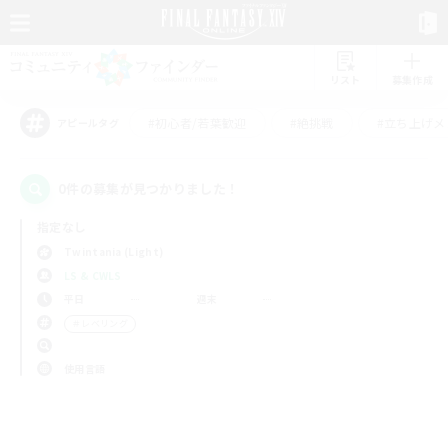
リスト
募集作成
#初心者/若葉歓迎
#絶挑戦
#立ち上げメ
アピールタグ
0件の募集が見つかりました！
指定なし
Twintania (Light)
LS & CWLS
平日
週末
＃レベリング
使用言語