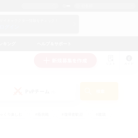
日本語
マイキャラクター情報をチェック！
ログイン
ンキング
ヘルプ＆サポート
新規募集を作成
リスト
ガイド
PvPチーム
検索
(0)
ゆっくり楽しむ
#極挑戦
#復帰者歓迎
#雑談
ルプレイ
#トレジャーハント
#レベリング
して頑張る
#プレイヤー主催イベント