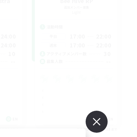
stra
Bee Hive RP
追加メンバー募集
Light
活動時間
24:00
17:00
22:00
平日
24:00
17:00
22:00
週末
10
30
アクティブメンバー数
--
--
募集人数
EN
EN
26/09/03 まで
募集期間: 2026/09/02 まで