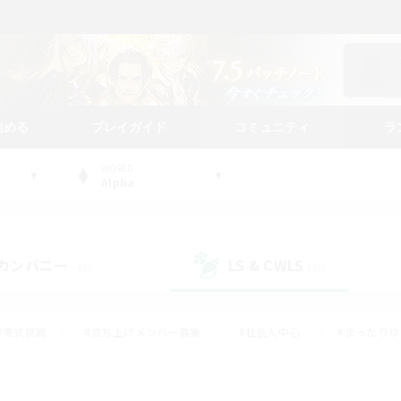
始める
プレイガイド
コミュニティ
ラ
WORLD
Alpha
カンパニー
LS & CWLS
(48)
(26)
#零式挑戦
#立ち上げメンバー募集
#社会人中心
#まったり
#体験歓迎
#クラフター中心
#ギャザラー中心
#ロー
ング
#演奏
#ミラプリ（ミラージュプリズム）
#クリア目指