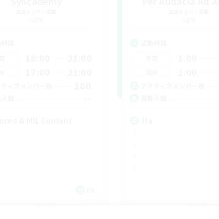
Syncademy
Per Audacia Ad A
追加メンバー募集
追加メンバー募集
Light
Light
動時間
活動時間
18:00
21:00
1:00
日
平日
17:00
21:00
1:00
末
週末
180
クティブメンバー数
アクティブメンバー数
--
集人数
募集人数
nced & MIL Content
ita
EN
募集期間: 2026/09/03 まで
募集期間: 20