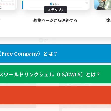
XIV Discord Community
ステップ2
gegenseitig unterst
す
募集ページから連絡する
体
DE
募集期間: 2026/09/02 まで
募集期間: 20
ree Company）とは？
ワールドリンクシェル
クロスワールドリンクシェル
スワールドリンクシェル（LS/CWLS）とは？
NEW