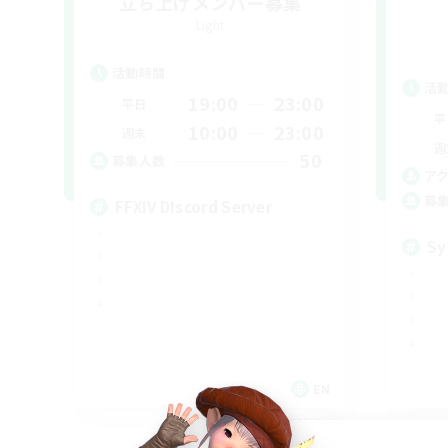
立ち上げメンバー募集
Light
活動時間
活
19:00
23:00
平日
平
10:00
23:00
週末
週
50
募集人数
ア
募
FFXIV DIscord Server
Sy
EN
募集期間: 2026/09/04 まで