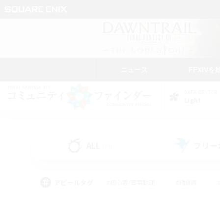
ニュース
FFXIVを
DATA CENTER
Light
ALL
フリー
(74)
アピールタグ
#初心者/若葉歓迎
#絶挑戦
#モブハント
#学生中心
#なんでも楽しむ
#スクリーンショット撮影
#ハウジ