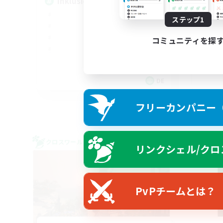
Inklusion,Twitch, Stream
FF
ステップ1
コミュニティを探
DE
募集期間: 2026/09/02 まで
フリーカンパニー（F
クロスワールドリンクシェル
クロス
リンクシェル/クロ
NEW
PvPチームとは？