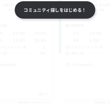
Jujutsu Demon
Swaghafte Bom
コミュニティ探しをはじめる！
追加メンバー募集
追加メンバー募集
Light
Light
動時間
活動時間
13:00
24:00
16:00
日
平日
13:00
24:00
1:00
末
週末
1
クティブメンバー数
アクティブメンバー数
40
集人数
募集人数
mmunity
Community
DE
募集期間: 2026/08/31 まで
募集期間: 20