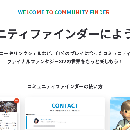
W
E
L
C
O
M
E
T
O
C
O
M
M
U
N
I
T
Y
F
I
N
D
E
R
!
ワールドリンクシェル
クロスワールドリンクシェル
NEW
ニティファインダーによ
ニーやリンクシェルなど、自分のプレイに合ったコミュニテ
ファイナルファンタジーXIVの世界をもっと楽しもう！
立ち上げメンバー募集
Rising Ambitio
Light
追加メンバー募集
Light
コミュニティファインダーの使い方
動時間
活動時間
1:00
24:00
日
16:00
平日
1:00
24:00
末
12:00
週末
99
集人数
アクティブメンバー数
募集人数