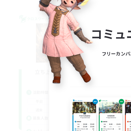
クロスワールドリンクシェル
クロス
NEW
コミュ
フリーカンパ
立ち上げメンバー募集
Light
活動時間
活
14:00
22:00
平日
平
9:00
23:00
週末
週
--
募集人数
募