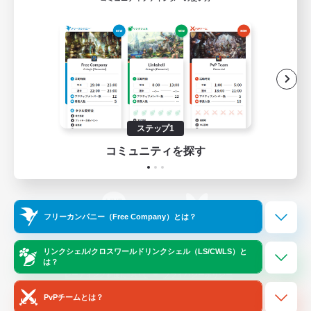
ゲームダウンロード
Official Information
/
X
News
YouTube
ステップ1
コミュニティを探す
Instagram
Twitch
フリーカンパニー（Free Company）とは？
LINE
Bluesky
リンクシェル/クロスワールドリンクシェル（LS/CWLS）と
は？
レーティング制度について
プライバシーポリシー
著作権について
サポートセンター
PvPチームとは？