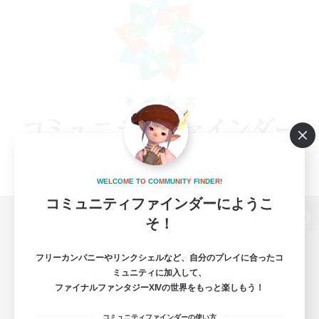
W
E
L
C
O
M
E
T
O
C
O
M
M
U
N
I
T
Y
F
I
N
D
E
R
!
コミュニティファインダーにようこ
そ！
パソコン版へ
フリーカンパニーやリンクシェルなど、自分のプレイに合ったコ
ミュニティに加入して、
ファイナルファンタジーXIVの世界をもっと楽しもう！
関連商品
e-STOREで購入
コミュニティファインダーの使い方