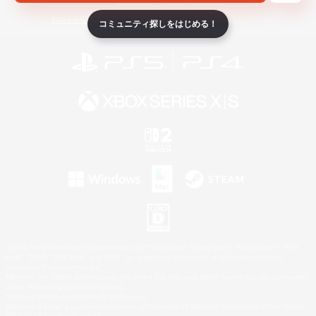
ライセンス
ルール＆ポリシー
利用者情報の外部送信について
コミュニティ探しをはじめる！
©2026 Sony Interactive Entertainment LLC."PlayStation Family Mark", "PlayStation", "PS5
logo", "PS5", "PS4 logo" and "PS4" are registered trademarks or trademarks of Sony
Interactive Entertainment Inc.
Microsoft, the XBOX Sphere mark, the Series X|S logo and XBOX Series X|S are trademarks
of the Microsoft group of companies.
Nintendo Switch is a trademark of Nintendo.
Windows is either a registered trademark or trademark of Microsoft Corporation in the United