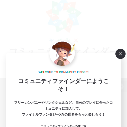
W
E
L
C
O
M
E
T
O
C
O
M
M
U
N
I
T
Y
F
I
N
D
E
R
!
コミュニティファインダーにようこ
そ！
パソコン版へ
フリーカンパニーやリンクシェルなど、自分のプレイに合ったコ
ミュニティに加入して、
ファイナルファンタジーXIVの世界をもっと楽しもう！
関連商品
e-STOREで購入
コミュニティファインダーの使い方