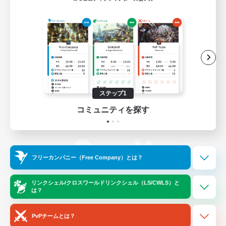
ゲームダウンロード
Official Information
/
X
News
YouTube
ステップ1
コミュニティを探す
Instagram
Twitch
フリーカンパニー（Free Company）とは？
LINE
Bluesky
リンクシェル/クロスワールドリンクシェル（LS/CWLS）と
は？
レーティング制度について
プライバシーポリシー
著作権について
サポートセンター
PvPチームとは？