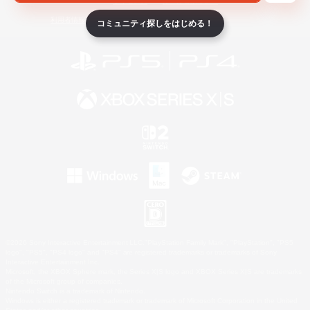
ライセンス
ルール＆ポリシー
利用者情報の外部送信について
コミュニティ探しをはじめる！
©2026 Sony Interactive Entertainment LLC."PlayStation Family Mark", "PlayStation", "PS5
logo", "PS5", "PS4 logo" and "PS4" are registered trademarks or trademarks of Sony
Interactive Entertainment Inc.
Microsoft, the XBOX Sphere mark, the Series X|S logo and XBOX Series X|S are trademarks
of the Microsoft group of companies.
Nintendo Switch is a trademark of Nintendo.
Windows is either a registered trademark or trademark of Microsoft Corporation in the United