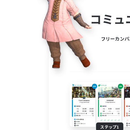
コミ
コミュ
コミュニ
自分に合っ
フリーカンパ
ステップ1