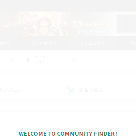
始める
プレイガイド
コミュニティ
ラ
WORLD
Odin
カンパニー
LS & CWLS
(41)
(27)
コミュニティファインダー
W
E
L
C
O
M
E
T
O
C
O
M
M
U
N
I
T
Y
F
I
N
D
E
R
!