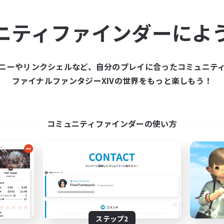
ュニティメンバーを集め
ニティファインダーによ
ティファインダーは、一緒に冒険する仲間を募集することが
た仲間を集めて、ファイナルファンタジーXIVの世界をもっ
ニーやリンクシェルなど、自分のプレイに合ったコミュニテ
ファイナルファンタジーXIVの世界をもっと楽しもう！
新規募集を作成する
コミュニティファインダーの使い方
ステップ2