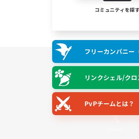
コミュニティを探
フリーカンパニー（F
リンクシェル/クロ
PvPチームとは？
X
/
News