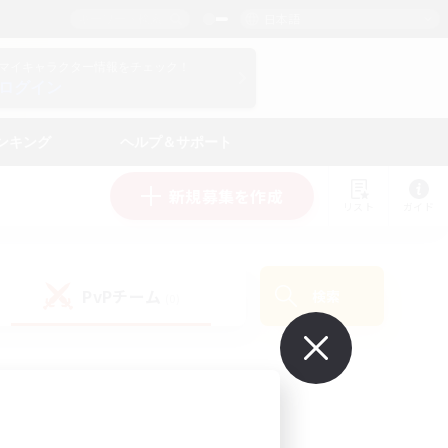
日本語
マイキャラクター情報をチェック！
ログイン
ンキング
ヘルプ＆サポート
新規募集を作成
リスト
ガイド
PvPチーム
検索
(0)
で