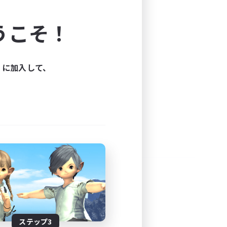
よう！
うこそ！
できます。
と楽しもう！
ィに加入して、
ステップ3